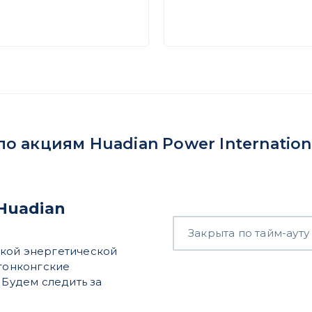
 акциям Huadian Power Internationa
Huadian
Закрыта по тайм-ауту
ской энергетической
 гонконгские
 Будем следить за