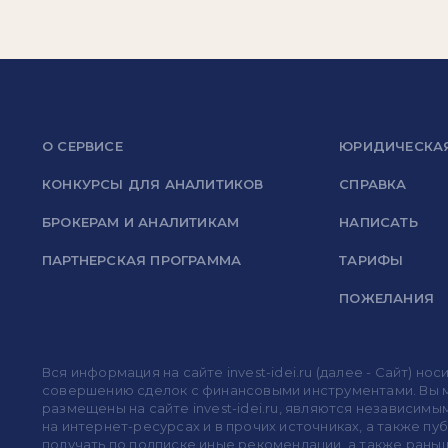
О СЕРВИСЕ
ЮРИДИЧЕСКА
КОНКУРСЫ ДЛЯ АНАЛИТИКОВ
СПРАВКА
БРОКЕРАМ И АНАЛИТИКАМ
НАПИСАТЬ
ПАРТНЕРСКАЯ ПРОГРАММА
ТАРИФЫ
ПОЖЕЛАНИЯ
Вся информация на сайте invest-idei.ru (далее - Сайт) 
совершению сделок с финансовыми инструментами. Вы мо
размещены на сайте invest-idei.ru, являются независимы
на интернет-ресурсах и в прочих источниках, а также п
получать по подписке иные рекомендации, а также раньше