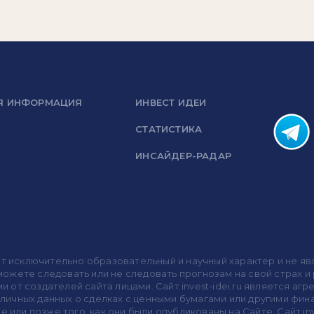
Я ИНФОРМАЦИЯ
ИНВЕСТ ИДЕИ
СТАТИСТИКА
ИНСАЙДЕР-РАДАР
носит исключительно образовательный и научный характер и не
жете следовать или не следовать прогнозам на свой страх и р
ми от создателей сайта лицами. Сайт invest-idei.ru является
убличных данных о сделках с ценными бумагами или другими ф
 или позже того, как они были опубликованы на Сайте. Сайт inv