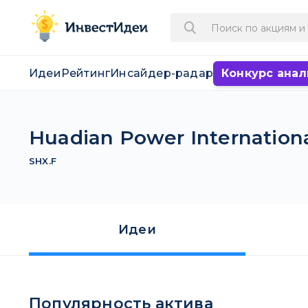
Идеи
Рейтинг
Инсайдер-радар
Конкурс анал
Huadian Power Internationa
SHX.F
Идеи
Популярность актива