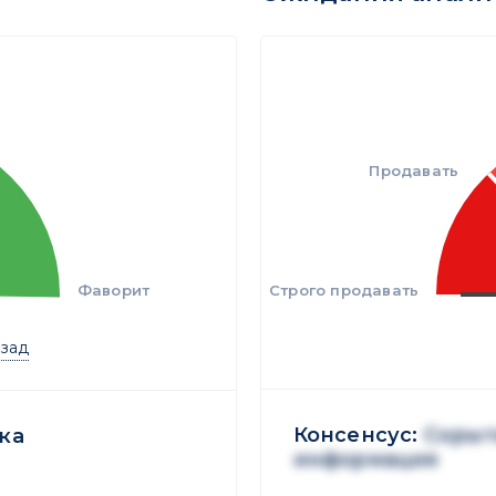
Продавать
Фаворит
Строго продавать
азад
Консенсус:
Скрыт
ка
информация