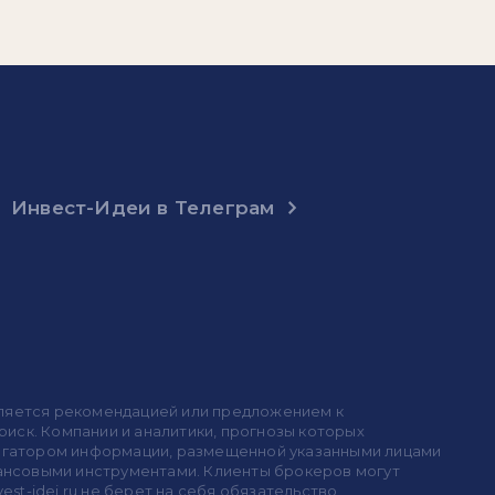
Инвест-Идеи в Телеграм
 является рекомендацией или предложением к
иск. Компании и аналитики, прогнозы которых
 агрегатором информации, размещенной указанными лицами
инансовыми инструментами. Клиенты брокеров могут
est-idei.ru не берет на себя обязательство