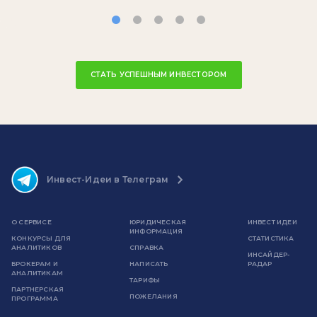
СТАТЬ УСПЕШНЫМ ИНВЕСТОРОМ
Инвест-Идеи в Телеграм
О СЕРВИСЕ
ЮРИДИЧЕСКАЯ
ИНВЕСТ ИДЕИ
ИНФОРМАЦИЯ
КОНКУРСЫ ДЛЯ
СТАТИСТИКА
АНАЛИТИКОВ
СПРАВКА
ИНСАЙДЕР-
БРОКЕРАМ И
НАПИСАТЬ
РАДАР
АНАЛИТИКАМ
ТАРИФЫ
ПАРТНЕРСКАЯ
ПОЖЕЛАНИЯ
ПРОГРАММА