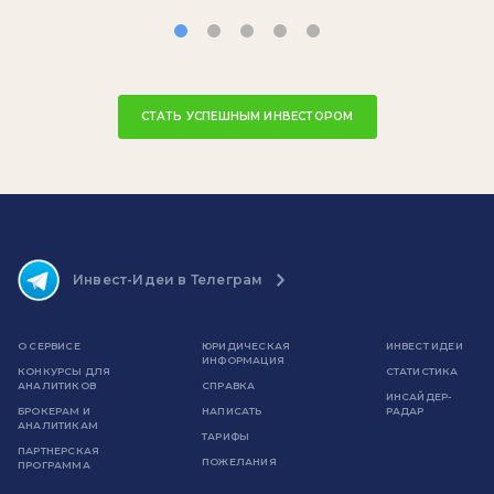
СТАТЬ УСПЕШНЫМ ИНВЕСТОРОМ
Инвест-Идеи в Телеграм
О СЕРВИСЕ
ЮРИДИЧЕСКАЯ
ИНВЕСТ ИДЕИ
ИНФОРМАЦИЯ
КОНКУРСЫ ДЛЯ
СТАТИСТИКА
АНАЛИТИКОВ
СПРАВКА
ИНСАЙДЕР-
БРОКЕРАМ И
НАПИСАТЬ
РАДАР
АНАЛИТИКАМ
ТАРИФЫ
ПАРТНЕРСКАЯ
ПОЖЕЛАНИЯ
ПРОГРАММА