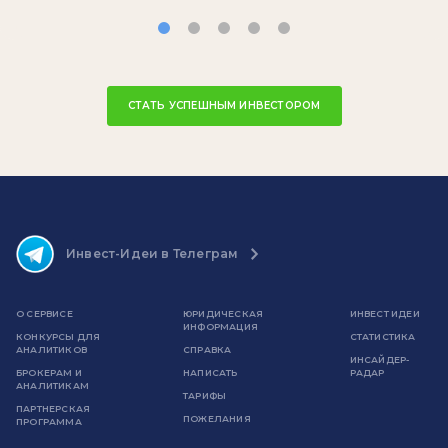
СТАТЬ УСПЕШНЫМ ИНВЕСТОРОМ
Инвест-Идеи в Телеграм
О СЕРВИСЕ
ЮРИДИЧЕСКАЯ
ИНВЕСТ ИДЕИ
ИНФОРМАЦИЯ
КОНКУРСЫ ДЛЯ
СТАТИСТИКА
АНАЛИТИКОВ
СПРАВКА
ИНСАЙДЕР-
БРОКЕРАМ И
НАПИСАТЬ
РАДАР
АНАЛИТИКАМ
ТАРИФЫ
ПАРТНЕРСКАЯ
ПОЖЕЛАНИЯ
ПРОГРАММА