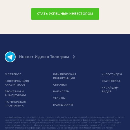
СТАТЬ УСПЕШНЫМ ИНВЕСТОРОМ
Инвест-Идеи в Телеграм
О СЕРВИСЕ
ЮРИДИЧЕСКАЯ
ИНВЕСТ ИДЕИ
ИНФОРМАЦИЯ
КОНКУРСЫ ДЛЯ
СТАТИСТИКА
АНАЛИТИКОВ
СПРАВКА
ИНСАЙДЕР-
БРОКЕРАМ И
НАПИСАТЬ
РАДАР
АНАЛИТИКАМ
ТАРИФЫ
ПАРТНЕРСКАЯ
ПОЖЕЛАНИЯ
ПРОГРАММА
Вся информация на сайте invest-idei.ru (далее - Сайт) носит исключительно образовательный и научный характер
и не является рекомендацией или предложением к совершению сделок с финансовыми инструментами. Вы
можете следовать или не следовать прогнозам на свой страх и риск. Компании и аналитики, прогнозы которых
размещены на сайте invest-idei.ru, являются независимыми от создателей сайта лицами. Сайт invest-idei.ru
является агрегатором информации, размещенной указанными лицами на интернет-ресурсах и в прочих