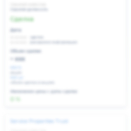
Скрытый инвестор
Скрытая должность
Сделка
Дата:
xx.xx.xxxx
сделка
xx.xx.xxxx
раскрытие информации
Объем сделки:
~ xxx
XXX %
акции
XXX шт
объем сделки в акциях
Изменение цены с даты сделки
0 %
Service Properties Trust
Скрытый инвестор