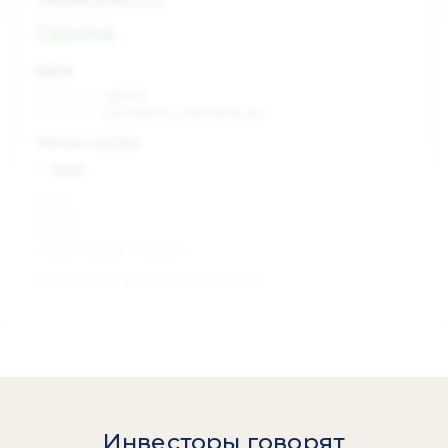
Сделка
Дата:
xx.xx.xxxx
сделка
xx.xx.xxxx
раскрытие информации
Объем сделки:
~ xxx
XXX %
акции
XXX шт
объем сделки в акциях
Изменение цены с даты сделки
0 %
Инвесторы говорят