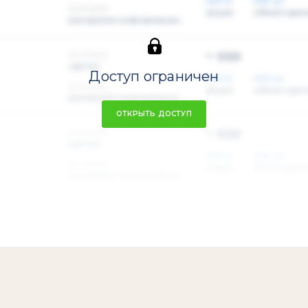
XXX %
XXX шт
xx.xx.xxxx
акции
объем сдел
раскрытие информации
~ xxx
xx.xx.xxxx
сделка
Доступ ограничен
XXX %
XXX шт
xx.xx.xxxx
акции
объем сдел
раскрытие информации
ОТКРЫТЬ ДОСТУП
~ xxx
xx.xx.xxxx
сделка
XXX %
XXX шт
xx.xx.xxxx
акции
объем сдел
раскрытие информации