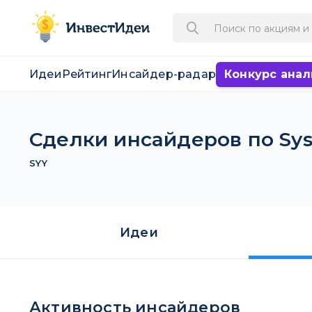
Идеи
Рейтинг
Инсайдер-радар
Конкурс анал
Сделки инсайдеров по Sys
SYY
Идеи
Активность инсайдеров