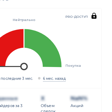
PRO-ДОСТУП
Нейтрально
Покупка
 последние 3 мес.
6 мес. назад
X
NaN%
данные
Объем
Акций
йдеров за 3
сделок