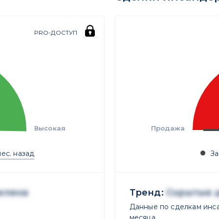
PRO-ДОСТУП
Высокая
Продажа
мес. назад
За
елена
Тренд:
Скрытые 
Данные по сделкам инса
месяца