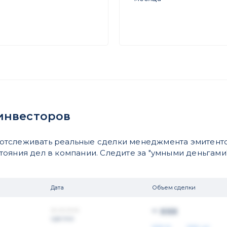
инвесторов
отслеживать реальные сделки менеджмента эмитенто
яния дел в компании. Следите за "умными деньгами".
Дата
Объем сделки
~ xxx
xx.xx.xxxx
сделка