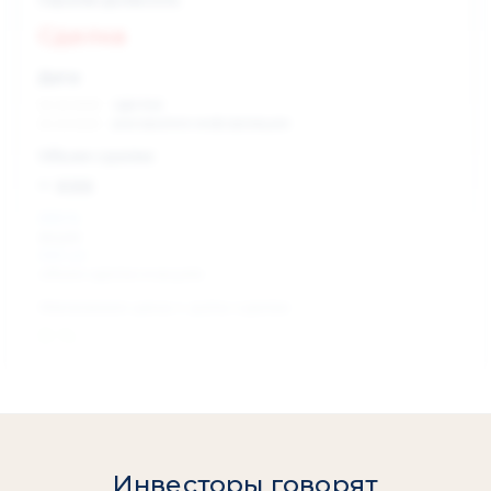
Сделка
Дата:
xx.xx.xxxx
сделка
xx.xx.xxxx
раскрытие информации
Объем сделки:
~ xxx
XXX %
акции
XXX шт
объем сделки в акциях
Изменение цены с даты сделки
0 %
Инвесторы говорят