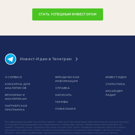
СТАТЬ УСПЕШНЫМ ИНВЕСТОРОМ
Инвест-Идеи в Телеграм
О СЕРВИСЕ
ЮРИДИЧЕСКАЯ
ИНВЕСТ ИДЕИ
ИНФОРМАЦИЯ
КОНКУРСЫ ДЛЯ
СТАТИСТИКА
АНАЛИТИКОВ
СПРАВКА
ИНСАЙДЕР-
БРОКЕРАМ И
НАПИСАТЬ
РАДАР
АНАЛИТИКАМ
ТАРИФЫ
ПАРТНЕРСКАЯ
ПОЖЕЛАНИЯ
ПРОГРАММА
Вся информация на сайте invest-idei.ru (далее - Сайт) носит исключительно образовательный и научный характер
и не является рекомендацией или предложением к совершению сделок с финансовыми инструментами. Вы
можете следовать или не следовать прогнозам на свой страх и риск. Компании и аналитики, прогнозы которых
размещены на сайте invest-idei.ru, являются независимыми от создателей сайта лицами. Сайт invest-idei.ru
является агрегатором информации, размещенной указанными лицами на интернет-ресурсах и в прочих