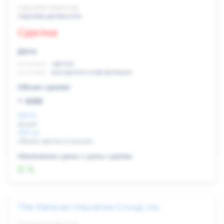
Скрытый инвестор
Скрытая должность
Сделка
Дата:
xx.xx.xxxx
сделка
xx.xx.xxxx
раскрытие информации
Объем сделки:
~ xxx
XXX %
акции
XXX шт
объем сделки в акциях
Изменение цены с даты сделки
0 %
The Hanover Insurance Group, Inc.
Скрытый инвестор