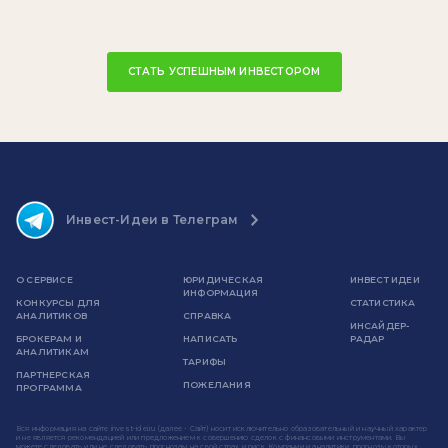
СТАТЬ УСПЕШНЫМ ИНВЕСТОРОМ
Инвест-Идеи в Телеграм
О СЕРВИСЕ
ЮРИДИЧЕСКАЯ
ИНВЕСТ ИДЕИ
ИНФОРМАЦИЯ
КОНКУРСЫ ДЛЯ
СТАТИСТИКА
АНАЛИТИКОВ
СПРАВКА
ИНСАЙДЕР-
БРОКЕРАМ И
НАПИСАТЬ
РАДАР
АНАЛИТИКАМ
ТАРИФЫ
ПАРТНЕРСКАЯ
ПОЖЕЛАНИЯ
ПРОГРАММА
Вся информация на сайте invest-idei.ru (далее - Сайт) носит исключительно образовательный и научный характер
и не является рекомендацией или предложением к совершению сделок с финансовыми инструментами. Вы
можете следовать или не следовать прогнозам на свой страх и риск. Компании и аналитики, прогнозы которых