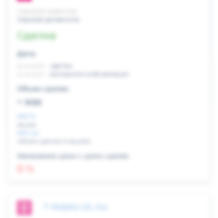
Скрытый инвестор
Скрытая должность
Сделка
Дата:
xx.xx.xxxx
сделка
xx.xx.xxxx
раскрытие информации
Объем сделки:
~ xxx
XXX %
акции
XXX шт
объем сделки в акциях
Изменение цены с даты сделки
0 %
T-Mobile US, Inc.