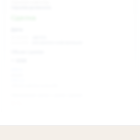
Скрытый инвестор
Скрытая должность
Сделка
Дата:
xx.xx.xxxx
сделка
xx.xx.xxxx
раскрытие информации
Объем сделки:
~ xxx
XXX %
акции
XXX шт
объем сделки в акциях
Изменение цены с даты сделки
0 %