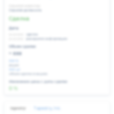
Скрытый инвестор
Скрытая должность
Сделка
Дата:
xx.xx.xxxx
сделка
xx.xx.xxxx
раскрытие информации
Объем сделки:
~ xxx
XXX %
акции
XXX шт
объем сделки в акциях
Изменение цены с даты сделки
0 %
Tapestry, Inc.