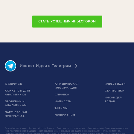
СТАТЬ УСПЕШНЫМ ИНВЕСТОРОМ
Инвест-Идеи в Телеграм
О СЕРВИСЕ
ЮРИДИЧЕСКАЯ
ИНВЕСТ ИДЕИ
ИНФОРМАЦИЯ
КОНКУРСЫ ДЛЯ
СТАТИСТИКА
АНАЛИТИКОВ
СПРАВКА
ИНСАЙДЕР-
БРОКЕРАМ И
НАПИСАТЬ
РАДАР
АНАЛИТИКАМ
ТАРИФЫ
ПАРТНЕРСКАЯ
ПОЖЕЛАНИЯ
ПРОГРАММА
Вся информация на сайте invest-idei.ru (далее - Сайт) носит исключительно образовательный и научный характер
и не является рекомендацией или предложением к совершению сделок с финансовыми инструментами. Вы
можете следовать или не следовать прогнозам на свой страх и риск. Компании и аналитики, прогнозы которых