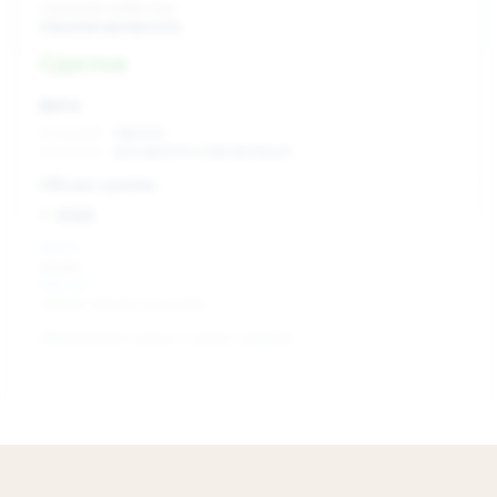
Скрытый инвестор
Скрытая должность
Сделка
Дата:
xx.xx.xxxx
сделка
xx.xx.xxxx
раскрытие информации
Объем сделки:
~ xxx
XXX %
акции
XXX шт
объем сделки в акциях
Изменение цены с даты сделки
0 %