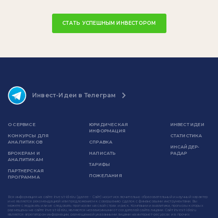
СТАТЬ УСПЕШНЫМ ИНВЕСТОРОМ
Инвест-Идеи в Телеграм
О СЕРВИСЕ
ЮРИДИЧЕСКАЯ
ИНВЕСТ ИДЕИ
ИНФОРМАЦИЯ
КОНКУРСЫ ДЛЯ
СТАТИСТИКА
АНАЛИТИКОВ
СПРАВКА
ИНСАЙДЕР-
БРОКЕРАМ И
НАПИСАТЬ
РАДАР
АНАЛИТИКАМ
ТАРИФЫ
ПАРТНЕРСКАЯ
ПОЖЕЛАНИЯ
ПРОГРАММА
Вся информация на сайте invest-idei.ru (далее - Сайт) носит исключительно образовательный и научный характер
и не является рекомендацией или предложением к совершению сделок с финансовыми инструментами. Вы
можете следовать или не следовать прогнозам на свой страх и риск. Компании и аналитики, прогнозы которых
размещены на сайте invest-idei.ru, являются независимыми от создателей сайта лицами. Сайт invest-idei.ru
является агрегатором информации, размещенной указанными лицами на интернет-ресурсах и в прочих