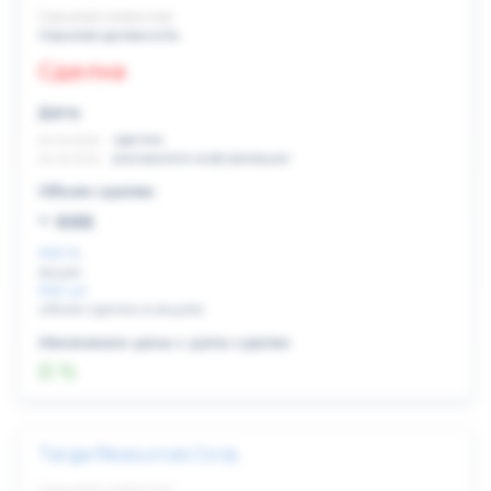
Скрытый инвестор
Скрытая должность
Сделка
Дата:
xx.xx.xxxx
сделка
xx.xx.xxxx
раскрытие информации
Объем сделки:
~ xxx
XXX %
акции
XXX шт
объем сделки в акциях
Изменение цены с даты сделки
0 %
Targa Resources Corp.
Скрытый инвестор