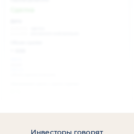
Сделка
Дата:
xx.xx.xxxx
сделка
xx.xx.xxxx
раскрытие информации
Объем сделки:
~ xxx
XXX %
акции
XXX шт
объем сделки в акциях
Изменение цены с даты сделки
0 %
Инвесторы говорят