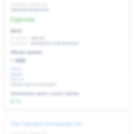
Скрытый инвестор
Скрытая должность
Сделка
Дата:
xx.xx.xxxx
сделка
xx.xx.xxxx
раскрытие информации
Объем сделки:
~ xxx
XXX %
акции
XXX шт
объем сделки в акциях
Изменение цены с даты сделки
0 %
The Travelers Companies, Inc.
Скрытый инвестор