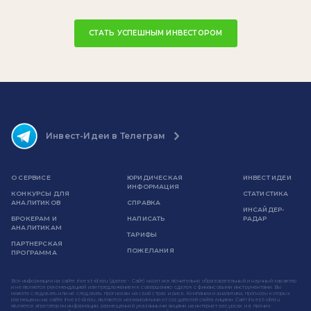
СТАТЬ УСПЕШНЫМ ИНВЕСТОРОМ
Инвест-Идеи в Телеграм
О СЕРВИСЕ
ЮРИДИЧЕСКАЯ
ИНВЕСТ ИДЕИ
ИНФОРМАЦИЯ
КОНКУРСЫ ДЛЯ
СТАТИСТИКА
АНАЛИТИКОВ
СПРАВКА
ИНСАЙДЕР-
БРОКЕРАМ И
НАПИСАТЬ
РАДАР
АНАЛИТИКАМ
ТАРИФЫ
ПАРТНЕРСКАЯ
ПОЖЕЛАНИЯ
ПРОГРАММА
Вся информация на сайте invest-idei.ru (далее - Сайт) носит исключительно образовательный и научный характер
и не является рекомендацией или предложением к совершению сделок с финансовыми инструментами. Вы
можете следовать или не следовать прогнозам на свой страх и риск. Компании и аналитики, прогнозы которых
размещены на сайте invest-idei.ru, являются независимыми от создателей сайта лицами. Сайт invest-idei.ru
является агрегатором информации, размещенной указанными лицами на интернет-ресурсах и в прочих