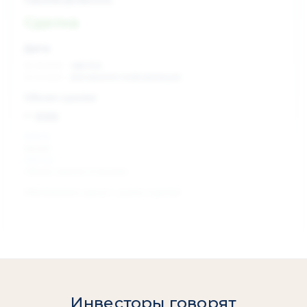
Сделка
Дата:
xx.xx.xxxx
сделка
xx.xx.xxxx
раскрытие информации
Объем сделки:
~ xxx
XXX %
акции
XXX шт
объем сделки в акциях
Изменение цены с даты сделки
0 %
Инвесторы говорят