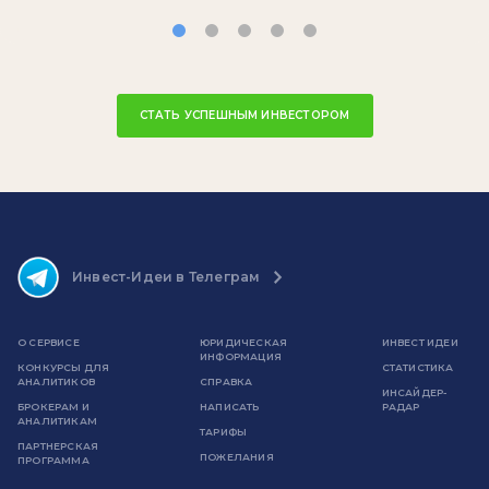
СТАТЬ УСПЕШНЫМ ИНВЕСТОРОМ
Инвест-Идеи в Телеграм
О СЕРВИСЕ
ЮРИДИЧЕСКАЯ
ИНВЕСТ ИДЕИ
ИНФОРМАЦИЯ
КОНКУРСЫ ДЛЯ
СТАТИСТИКА
АНАЛИТИКОВ
СПРАВКА
ИНСАЙДЕР-
БРОКЕРАМ И
НАПИСАТЬ
РАДАР
АНАЛИТИКАМ
ТАРИФЫ
ПАРТНЕРСКАЯ
ПОЖЕЛАНИЯ
ПРОГРАММА