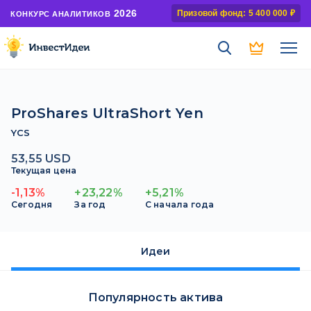
2026
Призовой фонд: 5 400 000 ₽
КОНКУРС АНАЛИТИКОВ
ProShares UltraShort Yen
YCS
53,55 USD
Текущая цена
-1,13%
+23,22%
+5,21%
Сегодня
За год
С начала года
Идеи
Популярность актива