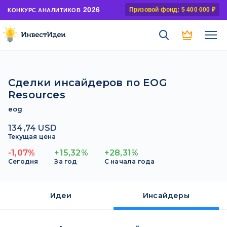
2026
Призовой фонд: 5 400 000 ₽
КОНКУРС АНАЛИТИКОВ
Сделки инсайдеров по EOG
Resources
eog
134,74 USD
Текущая цена
-1,07%
+15,32%
+28,31%
Сегодня
За год
С начала года
Идеи
Инсайдеры