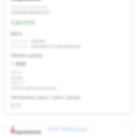
Скрытый инвестор
Скрытая должность
Сделка
Дата:
xx.xx.xxxx
сделка
xx.xx.xxxx
раскрытие информации
Объем сделки:
~ xxx
XXX %
акции
XXX шт
объем сделки в акциях
Изменение цены с даты сделки
0 %
EOG Resources