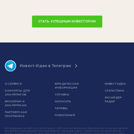
СТАТЬ УСПЕШНЫМ ИНВЕСТОРОМ
Инвест-Идеи в Телеграм
О СЕРВИСЕ
ЮРИДИЧЕСКАЯ
ИНВЕСТ ИДЕИ
ИНФОРМАЦИЯ
КОНКУРСЫ ДЛЯ
СТАТИСТИКА
АНАЛИТИКОВ
СПРАВКА
ИНСАЙДЕР-
БРОКЕРАМ И
НАПИСАТЬ
РАДАР
АНАЛИТИКАМ
ТАРИФЫ
ПАРТНЕРСКАЯ
ПОЖЕЛАНИЯ
ПРОГРАММА
Вся информация на сайте invest-idei.ru (далее - Сайт) носит исключительно образовательный и научный характер
и не является рекомендацией или предложением к совершению сделок с финансовыми инструментами. Вы
можете следовать или не следовать прогнозам на свой страх и риск. Компании и аналитики, прогнозы которых