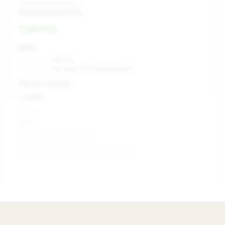
Скрытый инвестор
Скрытая должность
Сделка
Дата:
xx.xx.xxxx
сделка
xx.xx.xxxx
раскрытие информации
Объем сделки:
~ xxx
XXX %
акции
XXX шт
объем сделки в акциях
Изменение цены с даты сделки
0 %