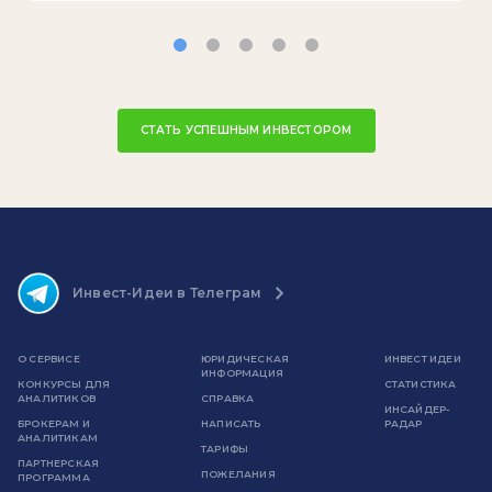
СТАТЬ УСПЕШНЫМ ИНВЕСТОРОМ
Инвест-Идеи в Телеграм
О СЕРВИСЕ
ЮРИДИЧЕСКАЯ
ИНВЕСТ ИДЕИ
ИНФОРМАЦИЯ
КОНКУРСЫ ДЛЯ
СТАТИСТИКА
АНАЛИТИКОВ
СПРАВКА
ИНСАЙДЕР-
БРОКЕРАМ И
НАПИСАТЬ
РАДАР
АНАЛИТИКАМ
ТАРИФЫ
ПАРТНЕРСКАЯ
ПОЖЕЛАНИЯ
ПРОГРАММА