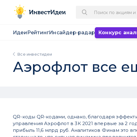
Идеи
Рейтинг
Инсайдер-радар
Конкурс анал
Все инвестидеи
Аэрофлот все е
QR-коды QR-кодами, однако, благодаря эффект
управления Аэрофлот в 3К 2021 впервые за 2 го
прибыль 11,6 млрд руб. Аналитиков Финам это в
ставку на то, что сильная динамика продолжится,