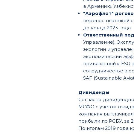
в Армению, Узбекис
"Аэрофлот" догово
перенос платежей с 
до конца 2023 года.
Ответственный под
Управление). Эксплу
экологии и управле
экономический эффе
привязанной к ESG-
сотрудничестве в с
SAF (Sustainable Aviat
Дивиденды
Согласно дивидендной
МСФО с учетом ожидае
компания выплачивала
прибыли по РСБУ, за 
По итогам 2019 года 