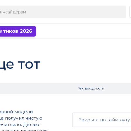
итиков 2026
ще тот
Тек. доходность
ивной модели
да получил чистую
Закрыта по тайм-ауту
печатлило. Делают
 а акции подтянутся