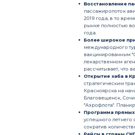
Восстановление п
пассажиропоток авиа
2019 года, в то вре
рынке полностью вос
года.
Более широкое при
международного тур
вакцинированным "Сп
лекарственном аген
рассчитывает, что в
Открытие хаба в К
стратегическим тра
Красноярска на нач
Благовещенск, Сочи 
"Аэрофлота". Планир
Программа прямых 
успешного летнего 
сократив количеств
Рейсы в страны СНГ