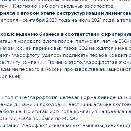
тан и Киргизию из 6 региональных аэропортов.
рился о втором этапе реструктуризации лизингов
апреля - сентября 2020 года на июль 2021 года, а т
ход к ведению бизнеса в соответствии с критерия
атация молодого флота положительно влияет на ESG-р
ния эмиссией парниковых газов CO2 находятся ниже 
кт - "Аэрофлоту" удалось подписать первое кредитно
рейтингу компании. Помимо этого, "Аэрофлот" заключ
оздании первого в России производства авиационно
ion Fuel).
 политике "Аэрофлота", целевая норма дивидендных 
мой динамики доходов, инвестиций, а также долгово
 больше. По итогам 2017 года компания направила 
2018 год - 50% прибыли по МСФО.
компания "Аэрофлот" отказалась от выплаты дивиденд