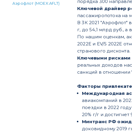
порядка 300 направле
Аэрофлот (MOEX:AFLT)
Ключевой драйвер р
пассажиропотока на 
В 3К 2021 "Аэрофлот" 
г, до 54,1 млрд руб., а
По нашим оценкам, а
2022Е и EV/S 2022Е от
странового дисконта.
Ключевыми рисками
реальных доходов нас
санкций в отношении 
Факторы привлекате
Международная асс
авиакомпаний в 2022
поездки в 2022 году
20% г/г и достигнет
Минтранс РФ ожид
доковидному 2019 го