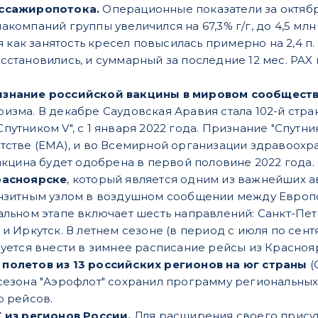
ассажиропотока.
Операционные показатели за октябр
компаний группы увеличился на 67,3% г/г, до 4,5 млн
мя как занятость кресел повысилась примерно на 2,4 п.
становились, и суммарный за последние 12 мес. PAX 
знание российской вакцины в мировом сообщест
изма. В декабре Саудовская Аравия стала 102-й стра
утником V", с 1 января 2022 года. Признание "Спутни
тстве (EMA), и во Всемирной организации здравоохра
акцина будет одобрена в первой половине 2022 года.
расноярске
, который является одним из важнейших а
нзитным узлом в воздушном сообщении между Европо
альном этапе включает шесть направлений: Санкт-Пе
и Иркутск. В летнем сезоне (в период с июля по сент
уется внести в зимнее расписание рейсы из Краснояр
полетов из 13 российских регионов на юг страны
(
сезона "Аэрофлот" сохранил программу региональных
о рейсов.
 из регионов России.
Для расширения своего присут