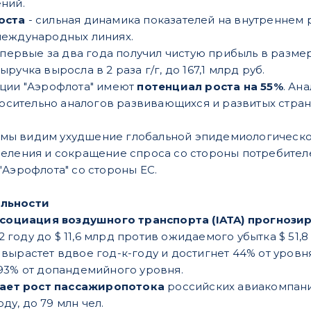
ний.
оста
- сильная динамика показателей на внутреннем
международных линиях.
впервые за два года получил чистую прибыль в размере 
 выручка выросла в 2 раза г/г, до 167,1 млрд руб.
кции "Аэрофлота" имеют
потенциал роста на 55%
. Ан
носительно аналогов развивающихся и развитых стран 
мы видим ухудшение глобальной эпидемиологической
еления и сокращение спроса со стороны потребителей
"Аэрофлота" со стороны ЕС.
льности
оциация воздушного транспорта (IATA) прогнози
 году до $ 11,6 млрд против ожидаемого убытка $ 51,
 вырастет вдвое год-к-году и достигнет 44% от уровня
 93% от допандемийного уровня.
ает рост пассажиропотока
российских авиакомпаний
ду, до 79 млн чел.