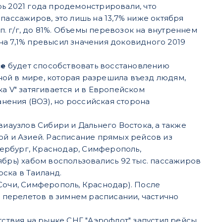
ь 2021 года продемонстрировали, что
 пассажиров, это лишь на 13,7% ниже октября
 п. г/г, до 81%. Объемы перевозок на внутреннем
на 7,1% превысил значения доковидного 2019
ве
будет способствовать восстановлению
ной в мире, которая разрешила въезд людям,
ка V" затягивается и в Европейском
нения (ВОЗ), но российская сторона
виаузлов Сибири и Дальнего Востока, а также
й и Азией. Расписание прямых рейсов из
тербург, Краснодар, Симферополь,
ябрь) хабом воспользовались 92 тыс. пассажиров
ска в Таиланд.
Сочи, Симферополь, Краснодар). После
 перелетов в зимнем расписании, частично
ствия на рынке СНГ "Аэрофлот" запустил рейсы