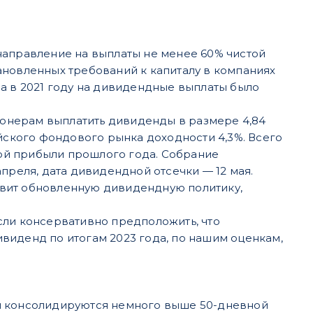
направление на выплаты не менее 60% чистой
ановленных требований к капиталу в компаниях
а в 2021 году на дивидендные выплаты было
онерам выплатить дивиденды в размере 4,84
ийского фондового рынка доходности 4,3%. Всего
стой прибыли прошлого года. Собрание
преля, дата дивидендной отсечки — 12 мая.
тавит обновленную дивидендную политику,
сли консервативно предположить, что
виденд по итогам 2023 года, по нашим оценкам,
жи консолидируются немного выше 50-дневной