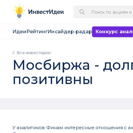
Идеи
Рейтинг
Инсайдер-радар
Конкурс анал
Все инвестидеи
Мосбиржа - дол
позитивны
У аналитиков Финам интересные отношения с а