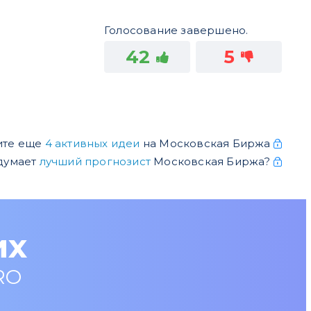
Голосование завершено.
42
5
ите еще
4 активных идеи
на Московская Биржа
 думает
лучший прогнозист
Московская Биржа?
их
RO