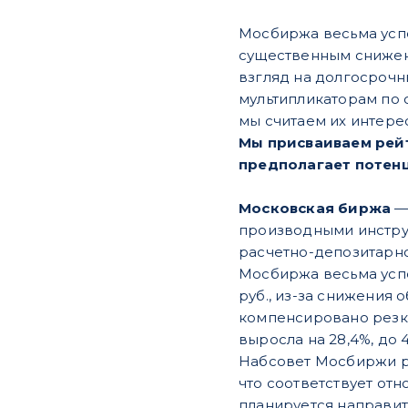
Мосбиржа весьма успе
существенным снижен
взгляд на долгосроч
мультипликаторам по 
мы считаем их интере
Мы присваиваем рейт
предполагает потенц
Московская биржа
— 
производными инструм
расчетно-депозитарн
Мосбиржа весьма успе
руб., из-за снижения
компенсировано резким
выросла на 28,4%, до 4
Набсовет Мосбиржи ре
что соответствует от
планируется направит