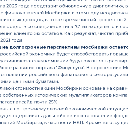
тала 2023 года представит обновленную дивполитику, 
е финпоказателей Мосбиржи в этом году неоднозна
сионных доходов, в то же время чистый процентный 
е средств со спецсчетов типа "С" из входящего в со
ния клиентских остатков. Как результат, чистая прибы
2021 года.
д
на долгосрочные перспективы Мосбиржи остает
 российской экономики будет способствовать повыш
у финпоказателям компании будут оказывать расшир
йшее развитие портала "Финуслуги". В перспективе
в отношении российского финансового сектора, усил
скими ценными бумагами.
ивой стоимости акций Мосбиржи основана на сравне
зе собственных исторических мультипликаторов компа
лагает апсайд почти 25%.
аны с по-прежнему сложной экономической ситуацие
 будет сдерживать дальнейшее восстановление фонд
паний Мосбиржи, в частности НКЦ. Кроме того, сущ