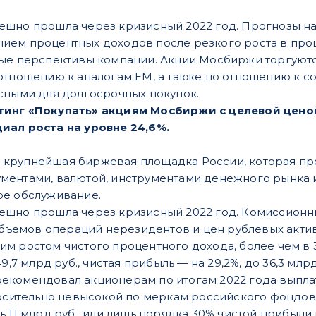
шно прошла через кризисный 2022 год. Прогнозы на
ием процентных доходов после резкого роста в про
ные перспективы компании. Акции Мосбиржи торгуют
отношению к аналогам EM, а также по отношению к с
сными для долгосрочных покупок.
инг «Покупать» акциям Мосбиржи с целевой ценой 1
иал роста на уровне 24,6%.
крупнейшая биржевая площадка России, которая про
ентами, валютой, инструментами денежного рынка и 
ое обслуживание.
шно прошла через кризисный 2022 год. Комиссионные 
 объемов операций нерезидентов и цен рублевых акти
 ростом чистого процентного дохода, более чем в 3 р
9,7 млрд руб., чистая прибыль — на 29,2%, до 36,3 млрд
комендовал акционерам по итогам 2022 года выплати
носительно невысокой по меркам российского фондов
ь 11 млрд руб., или лишь порядка 30% чистой прибыли