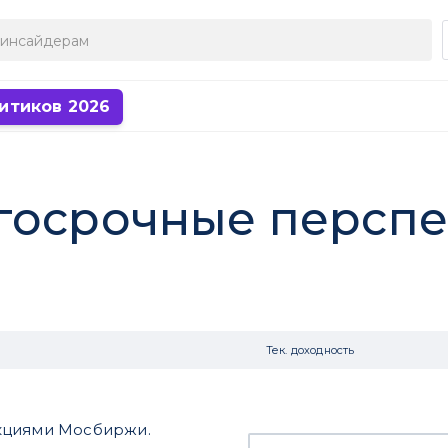
итиков 2026
госрочные персп
Тек. доходность
кциями Мосбиржи.