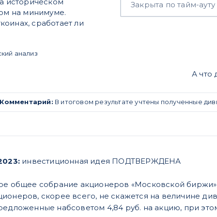
на историческом
Закрыта по тайм-ауту
ком на минимуме.
коинах, сработает ли
ский анализ
А что
Комментарий:
В итоговом результате учтены полученные див
2023:
инвестиционная идея ПОДТВЕРЖДЕНА
ое общее собрание акционеров «Московской биржи» н
ионеров, скорее всего, не скажется на величине див
редложенные набсоветом 4,84 руб. на акцию, при этом