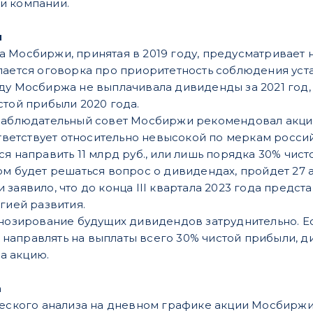
и компании.
м
 Мосбиржи, принятая в 2019 году, предусматривает 
лается оговорка про приоритетность соблюдения уст
ду Мосбиржа не выплачивала дивиденды за 2021 год, 
стой прибыли 2020 года.
 Наблюдательный совет Мосбиржи рекомендовал акци
оответствует относительно невысокой по меркам росс
ся направить 11 млрд руб., или лишь порядка 30% чи
ом будет решаться вопрос о дивидендах, пройдет 27 а
 заявило, что до конца III квартала 2023 года предс
гией развития.
гнозирование будущих дивидендов затруднительно. Е
аправлять на выплаты всего 30% чистой прибыли, ди
на акцию.
а
ического анализа на дневном графике акции Мосбир