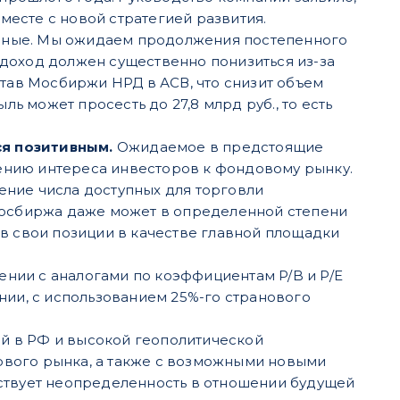
вместе с новой стратегией развития.
чные. Мы ожидаем продолжения постепенного
доход должен существенно понизиться из-за
став Мосбиржи НРД в АСВ, что снизит объем
ль может просесть до 27,8 млрд руб., то есть
ся позитивным.
Ожидаемое в предстоящие
ению интереса инвесторов к фондовому рынку.
ение числа доступных для торговли
 Мосбиржа даже может в определенной степени
ив свои позиции в качестве главной площадки
нии с аналогами по коэффициентам P/B и P/E
нии, с использованием 25%-го странового
й в РФ и высокой геополитической
ового рынка, а также с возможными новыми
ествует неопределенность в отношении будущей