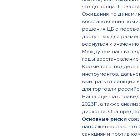
что до конца III квар
Ожидания по динамик
восстановления комис
решения ЦБ о перевод
доступных для размеще
вернуться к значению 
Между тем наш взгля
годы восстановление
Кроме того, поддержк
инструментов, дальне
выиграть от санкций 
для торговли россий
Наша оценка справедл
2023П, а также анали
дисконта. Она предпо
Основные риски
связ
напряженностью, что
санкциями против ком