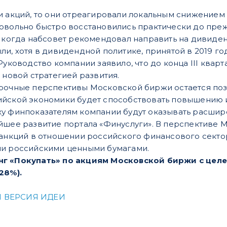
и акций, то они отреагировали локальным снижением
овольно быстро восстановились практически до преж
, когда набсовет рекомендовал направить на дивид
и, хотя в дивидендной политике, принятой в 2019 год
Руководство компании заявило, что до конца III квар
с новой стратегией развития.
срочные перспективы Московской биржи остается по
ийской экономики будет способствовать повышению 
у финпоказателям компании будут оказывать расшир
йшее развитие портала «Финуслуги». В перспективе
санкций в отношении российского финансового сектор
ли российскими ценными бумагами.
г «Покупать» по акциям Московской биржи с целево
28%).
 ВЕРСИЯ ИДЕИ