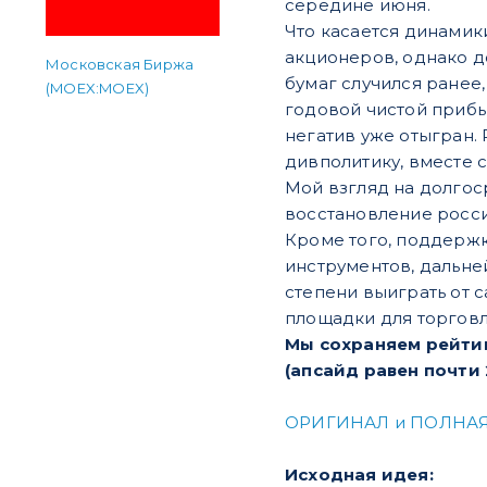
середине июня.
Что касается динамик
акционеров, однако д
Московская Биржа
бумаг случился ранее
(MOEX:MOEX)
годовой чистой прибыл
негатив уже отыгран. 
дивполитику, вместе 
Мой взгляд на долго
восстановление росс
Кроме того, поддержк
инструментов, дальне
степени выиграть от 
площадки для торгов
Мы сохраняем рейтин
(апсайд равен почти 
ОРИГИНАЛ и ПОЛНАЯ
Исходная идея: