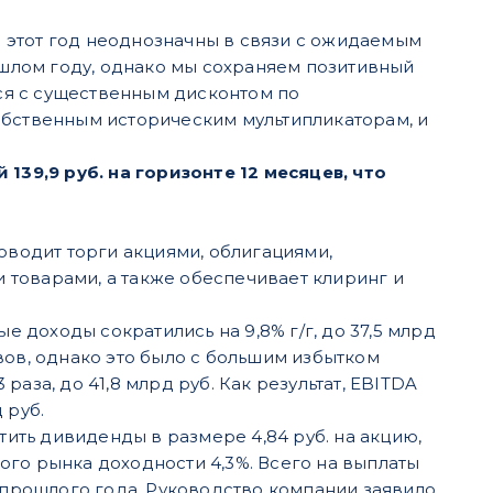
 этот год неоднозначны в связи с ожидаемым
шлом году, однако мы сохраняем позитивный
ся с существенным дисконтом по
обственным историческим мультипликаторам, и
39,9 руб. на горизонте 12 месяцев, что
водит торги акциями, облигациями,
товарами, а также обеспечивает клиринг и
доходы сократились на 9,8% г/г, до 37,5 млрд
вов, однако это было с большим избытком
аза, до 41,8 млрд руб. Как результат, EBITDA
 руб.
ть дивиденды в размере 4,84 руб. на акцию,
ого рынка доходности 4,3%. Всего на выплаты
 прошлого года. Руководство компании заявило,