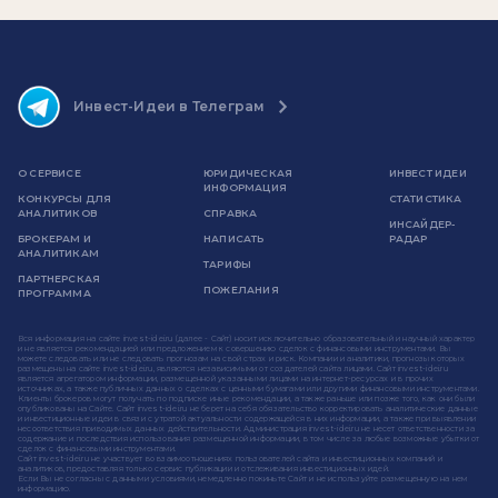
Инвест-Идеи в Телеграм
О СЕРВИСЕ
ЮРИДИЧЕСКАЯ
ИНВЕСТ ИДЕИ
ИНФОРМАЦИЯ
КОНКУРСЫ ДЛЯ
СТАТИСТИКА
АНАЛИТИКОВ
СПРАВКА
ИНСАЙДЕР-
БРОКЕРАМ И
НАПИСАТЬ
РАДАР
АНАЛИТИКАМ
ТАРИФЫ
ПАРТНЕРСКАЯ
ПОЖЕЛАНИЯ
ПРОГРАММА
Вся информация на сайте invest-idei.ru (далее - Сайт) носит исключительно образовательный и научный характер
и не является рекомендацией или предложением к совершению сделок с финансовыми инструментами. Вы
можете следовать или не следовать прогнозам на свой страх и риск. Компании и аналитики, прогнозы которых
размещены на сайте invest-idei.ru, являются независимыми от создателей сайта лицами. Сайт invest-idei.ru
является агрегатором информации, размещенной указанными лицами на интернет-ресурсах и в прочих
источниках, а также публичных данных о сделках с ценными бумагами или другими финансовыми инструментами.
Клиенты брокеров могут получать по подписке иные рекомендации, а также раньше или позже того, как они были
опубликованы на Сайте. Сайт invest-idei.ru не берет на себя обязательство корректировать аналитические данные
и инвестиционные идеи в связи с утратой актуальности содержащейся в них информации, а также при выявлении
несоответствия приводимых данных действительности. Администрация invest-idei.ru не несет ответственности за
содержание и последствия использования размещенной информации, в том числе за любые возможные убытки от
сделок с финансовыми инструментами.
Сайт invest-idei.ru не участвует во взаимоотношениях пользователей сайта и инвестиционных компаний и
аналитиков, предоставляя только сервис публикации и отслеживания инвестиционных идей.
Если Вы не согласны с данными условиями, немедленно покиньте Сайт и не используйте размещенную на нем
информацию.