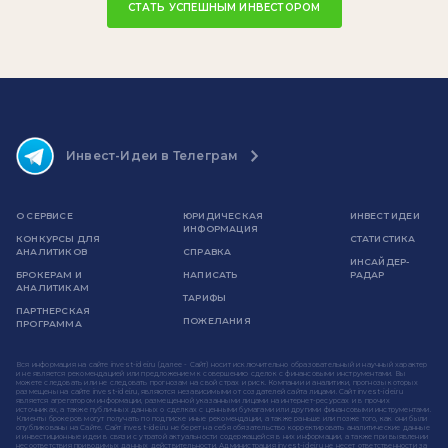
СТАТЬ УСПЕШНЫМ ИНВЕСТОРОМ
Инвест-Идеи в Телеграм
О СЕРВИСЕ
ЮРИДИЧЕСКАЯ
ИНВЕСТ ИДЕИ
ИНФОРМАЦИЯ
КОНКУРСЫ ДЛЯ
СТАТИСТИКА
АНАЛИТИКОВ
СПРАВКА
ИНСАЙДЕР-
БРОКЕРАМ И
НАПИСАТЬ
РАДАР
АНАЛИТИКАМ
ТАРИФЫ
ПАРТНЕРСКАЯ
ПОЖЕЛАНИЯ
ПРОГРАММА
Вся информация на сайте invest-idei.ru (далее - Сайт) носит исключительно образовательный и научный характер
и не является рекомендацией или предложением к совершению сделок с финансовыми инструментами. Вы
можете следовать или не следовать прогнозам на свой страх и риск. Компании и аналитики, прогнозы которых
размещены на сайте invest-idei.ru, являются независимыми от создателей сайта лицами. Сайт invest-idei.ru
является агрегатором информации, размещенной указанными лицами на интернет-ресурсах и в прочих
источниках, а также публичных данных о сделках с ценными бумагами или другими финансовыми инструментами.
Клиенты брокеров могут получать по подписке иные рекомендации, а также раньше или позже того, как они были
опубликованы на Сайте. Сайт invest-idei.ru не берет на себя обязательство корректировать аналитические данные
и инвестиционные идеи в связи с утратой актуальности содержащейся в них информации, а также при выявлении
несоответствия приводимых данных действительности. Администрация invest-idei.ru не несет ответственности за