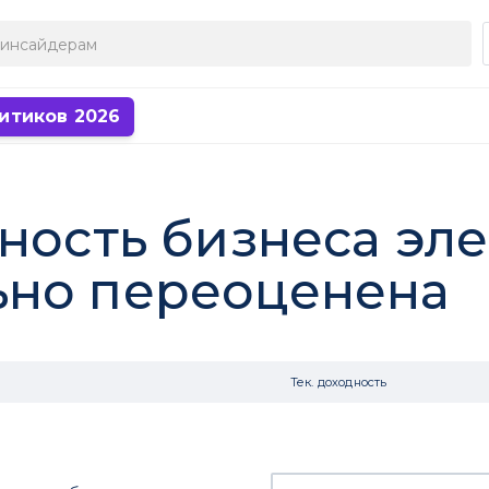
итиков 2026
ьность бизнеса эл
ьно переоценена
Тек. доходность