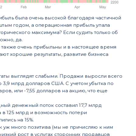
прибыль была очень высокой благодаря частичной
ошлым годом, а операционная прибыль упала
сторического максимума? Если судить только об
ожно, да.
е также очень прибыльны и в настоящее время
дают хорошие результаты, развитие бизнеса
льтаты выглядят слабыми. Продажи выросли всего
о 3,9 млрд долларов США. С учетом убытка по
ров, или -7,55 долларов на акцию, что еще
ный денежный поток составил 17,7 млрд
а в 125 млрд и возможность потери
ились на 15%.
к уж много позитива (мы не причисляю к ним
 низкий рост в услугах сторонних продавцов