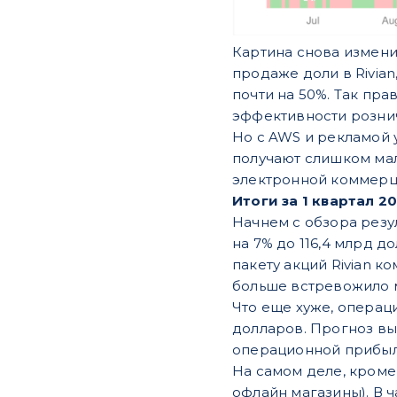
Картина снова изменил
продаже доли в Rivia
почти на 50%. Так пра
эффективности рознич
Но с AWS и рекламой 
получают слишком мал
электронной коммерц
Итоги за 1 квартал 20
Начнем с обзора резу
на 7% до 116,4 млрд д
пакету акций Rivian к
больше встревожило 
Что еще хуже, операц
долларов. Прогноз выр
операционной прибыли
На самом деле, кроме
офлайн магазины). В ч