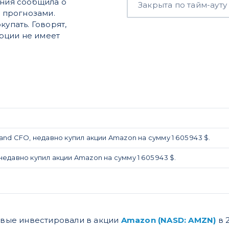
ания сообщила о
Закрыта по тайм-ауту
а прогнозами.
купать. Говорят,
рции не имеет
nt and CFO, недавно купил акции Amazon на сумму 1 605 943 $.
, недавно купил акции Amazon на сумму 1 605 943 $.
ервые инвестировали в акции
Amazon (NASD: AMZN)
в 