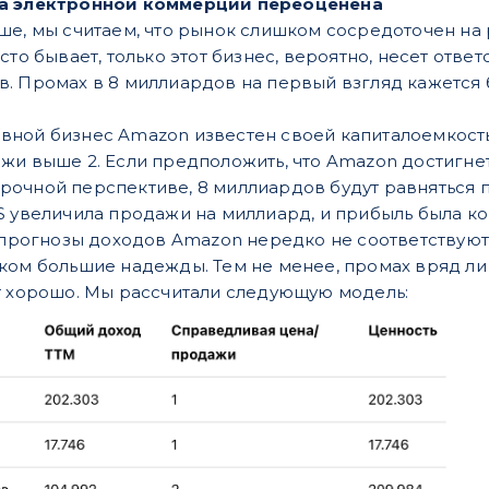
са электронной коммерции переоценена
ше, мы считаем, что рынок слишком сосредоточен на
сто бывает, только этот бизнес, вероятно, несет отв
. Промах в 8 миллиардов на первый взгляд кажется б
ной бизнес Amazon известен своей капиталоемкость
жи выше 2. Если предположить, что Amazon достигн
очной перспективе, 8 миллиардов будут равняться п
S увеличила продажи на миллиард, и прибыль была к
о прогнозы доходов Amazon нередко не соответствуют 
ком большие надежды. Тем не менее, промах вряд ли 
т хорошо. Мы рассчитали следующую модель: