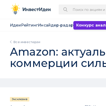
Идеи
Рейтинг
Инсайдер-радар
Конкурс анал
Все инвестидеи
Amazon: актуал
коммерции сил
Эксклюзив