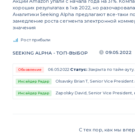
Акции Amazon упали с начала года на 31%. Комп
хороших результатах в 1кв 2022, но разочаровал
Аналитики Seeking Alpha предлагают все-таки по
замедление роста сегмента электронной комме
значения
Рост прибыли
09.05.2022
SEEKING ALPHA - ТОП-ВЫБОР
06.05.2022
Статус:
Закрыта по тайм-ауту.
Обновление
Olsavsky Brian T, Senior Vice Preside
Инсайдер Радар
Zapolsky David, Senior Vice President
Инсайдер Радар
С тех пор, как мы вп