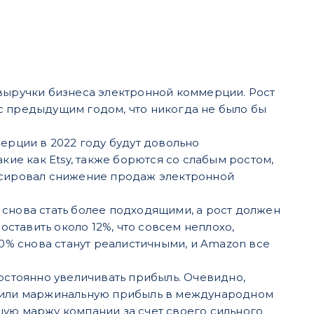
 выручки бизнеса электронной коммерции. Рост
с предыдущим годом, что никогда не было бы
ерции в 2022 году будут довольно
кие как Etsy, также борются со слабым ростом,
иксировал снижение продаж электронной
 снова стать более подходящими, а рост должен
оставить около 12%, что совсем неплохо,
20% снова станут реалистичными, и Amazon все
постоянно увеличивать прибыль. Очевидно,
и или маржинальную прибыль в международном
щую маржу компании за счет своего сильного