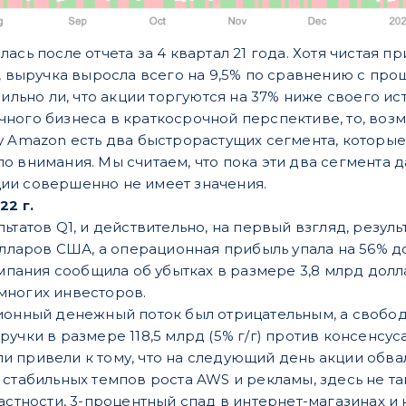
ась после отчета за 4 квартал 21 года. Хотя чистая 
n, выручка выросла всего на 9,5% по сравнению с пр
вильно ли, что акции торгуются на 37% ниже своего и
ного бизнеса в краткосрочной перспективе, то, возм
у Amazon есть два быстрорастущих сегмента, которы
о внимания. Мы считаем, что пока эти два сегмента 
ии совершенно не имеет значения.
22 г.
льтатов Q1, и действительно, на первый взгляд, резу
олларов США, а операционная прибыль упала на 56% д
омпания сообщила об убытках в размере 3,8 млрд долла
многих инвесторов.
ионный денежный поток был отрицательным, а свобод
учки в размере 118,5 млрд (5% г/г) против консенсус
 привели к тому, что на следующий день акции обвал
 стабильных темпов роста AWS и рекламы, здесь не та
астности, 3-процентный спад в интернет-магазинах и