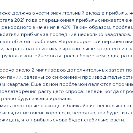
акже должна внести значительный вклад в прибыль, н
ртала 2021 года операционная прибыль снижается еж
 рекордного значения в 42%. Таким образом, проблем
ократили прибыль за последние несколько кварталов.
знает об этой проблеме. В краткосрочной перспектив
и, затраты на логистику выросли выше среднего из-за
грузовых контейнеров выросла более чем в два раза 
.
несено около 2 миллиардов дополнительных затрат п
компании, связаны со снижением производительност
ем квартале. Еще одной проблемой являются огромн
довлетворения растущего спроса. Теперь, когда спро
е равно будут зафиксированы.
мить некоторые расходы в ближайшие несколько лет.
ыглядит не очень хорошо, и, вероятно, так будет и в
жидать, что прибыль снова будет стабильно расти.