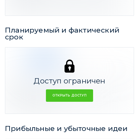
годовых
Средняя фактическая доходность
-4%
годовых
Планируемый и фактический
срок
362 дней
654
2
1 327
ФАКТ
СРЕДНЕЕ
Доступ ограничен
Резюме:
ОТКРЫТЬ ДОСТУП
Средний прогнозный срок идеи 1 год 10 мес
Фактический срок 1 год
Прибыльные и убыточные идеи