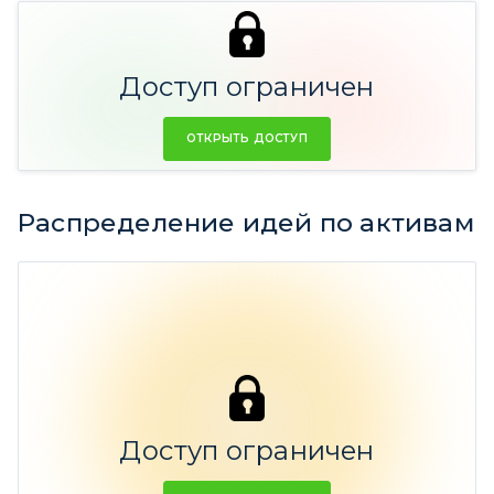
57 идей
(25,89%
47 идеи
Ср. дох-ть)
(-40,29% Ср.
Доступ ограничен
дох-ть)
ОТКРЫТЬ ДОСТУП
Распределение идей по активам
Акции
Доступ ограничен
100%