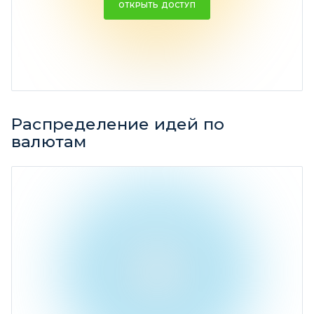
ОТКРЫТЬ ДОСТУП
Ср. доходность -4,02%
Распределение идей по
валютам
Доллар США
98,08%