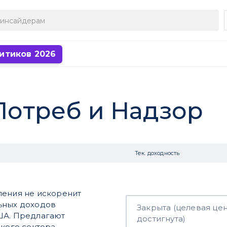
итиков 2026
 Потреб и Надзор
Тек. доходность
ления не искоренит
ьных доходов
Закрыта (целевая це
ША. Предлагают
достигнута)
ского сектора