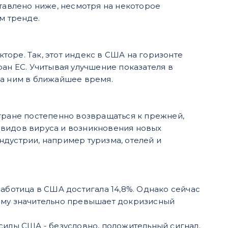
ставлено ниже, несмотря на некоторое
м тренде.
оре. Так, этот индекс в США на горизонте
ран ЕС. Учитывая улучшение показателя в
за ним в ближайшее время.
тране постепенно возвращаться к прежней,
 видов вируса и возникновения новых
ндустрии, например туризма, отелей и
работица в США достигала 14,8%. Однако сейчас
нему значительно превышает докризисный
силы США - безусловно, положительный сигнал.