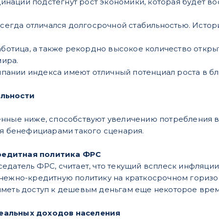
инации подстегнут рост экономики, которая будет в
егда отличался долгосрочной стабильностью. Истор
отица, а также рекордно высокое количество откры
ира.
пании индекса имеют отличный потенциал роста в б
льности
нные ниже, способствуют увеличению потребления в
ся бенефициарами такого сценария.
редитная политика ФРС
едатель ФРС, считает, что текущий всплеск инфляции
енежно-кредитную политику на краткосрочном гориз
меть доступ к дешевым деньгам еще некоторое время 
еальных доходов населения