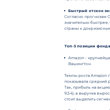
Быстрый отскок э
Согласно прогнозам O
значительно быстрее,
страны к докризисным
Топ-3 позиции фонд
Amazon - крупнейша
Вашингтон.
Темпы роста Amazon п
показывала средний р
Так, прибыль на акцию 
9,54), а выручка выро
стоит выделить сегмен