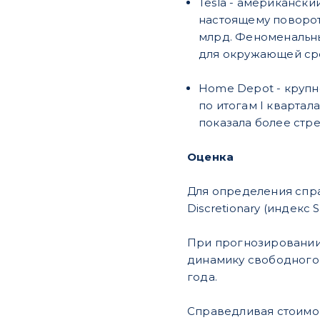
Tesla - американск
настоящему поворот
млрд. Феноменальны
для окружающей сред
Home Depot - крупн
по итогам I квартал
показала более стрем
Оценка
Для определения спр
Discretionary (индек
При прогнозировании 
динамику свободного 
года.
Справедливая стоимос