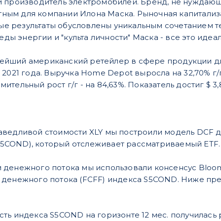
ий производитель электромобилей. Бренд, не нуждающи
ным для компании Илона Маска. Рыночная капитализац
е результаты обусловлены уникальным сочетанием тех
ы энергии и "культа личности" Маска - все это идеа
ейший американский ретейлер в сфере продукции д
а 2021 года. Выручка Home Depot выросла на 32,70% г/г
ительный рост г/г - на 84,63%. Показатель достиг $ 3,
аведливой стоимости XLY мы построили модель DCF д
с S5COND), который отслеживает рассматриваемый ETF.
денежного потока мы использовали консенсус Bloom
денежного потока (FCFF) индекса S5COND. Ниже пре
ть индекса S5COND на горизонте 12 мес. получилась р