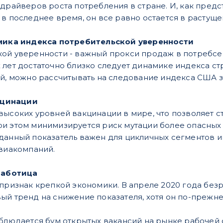
 драйверов роста потребления в стране. И, как пред
 в последнее время, он все равно остается в растуще
ика индекса потребительской уверенности
ой уверенности - важный прокси продаж в потребсект
 лет достаточно близко следует динамике индекса ст
ай, можно рассчитывать на следование индекса США 
кцинации
высоких уровней вакцинации в мире, что позволяет с
и этом минимизируется риск мутации более опасных
данный показатель важен для цикличных сегментов и
авиакомпаний.
работица
 признак крепкой экономики. В апреле 2020 года без
ый тренд на снижение показателя, хотя он по-преж
аблюдается бум открытых вакансий на рынке рабочей 