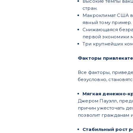
Высокие темпы вакц
стран.
Макроклимат США вс
явный тому пример.
Снижающаяся безраб
первой экономики м
Три крупнейших ком
Факторы привлекате
Все факторы, приведе
безусловно, становят
Мягкая денежно-к
Джером Пауэлл, предс
причин ужесточать д
позволит гражданам и
Стабильный рост р