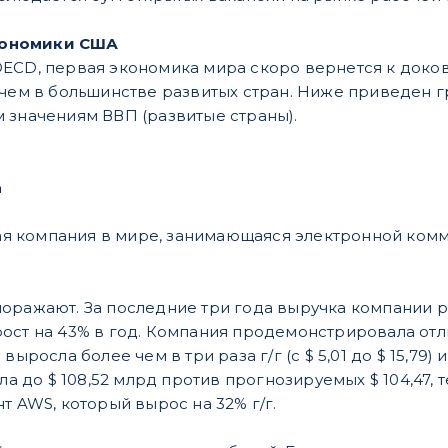
кономики США
ECD, первая экономика мира скоро вернется к доко
 чем в большинстве развитых стран. Ниже приведен 
 значениям ВВП (развитые страны).
а
я компания в мире, занимающаяся электронной комме
оражают. За последние три года выручка компании ро
ост на 43% в год. Компания продемонстрировала отлич
выросла более чем в три раза г/г (с $ 5,01 до $ 15,79
сла до $ 108,52 млрд против прогнозируемых $ 104,47, 
т AWS, который вырос на 32% г/г.