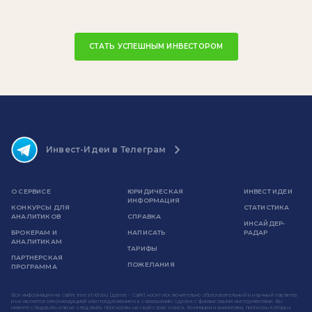
СТАТЬ УСПЕШНЫМ ИНВЕСТОРОМ
Инвест-Идеи в Телеграм
О СЕРВИСЕ
ЮРИДИЧЕСКАЯ
ИНВЕСТ ИДЕИ
ИНФОРМАЦИЯ
КОНКУРСЫ ДЛЯ
СТАТИСТИКА
АНАЛИТИКОВ
СПРАВКА
ИНСАЙДЕР-
БРОКЕРАМ И
НАПИСАТЬ
РАДАР
АНАЛИТИКАМ
ТАРИФЫ
ПАРТНЕРСКАЯ
ПОЖЕЛАНИЯ
ПРОГРАММА
Вся информация на сайте invest-idei.ru (далее - Сайт) носит исключительно образовательный и научный характер
и не является рекомендацией или предложением к совершению сделок с финансовыми инструментами. Вы
можете следовать или не следовать прогнозам на свой страх и риск. Компании и аналитики, прогнозы которых