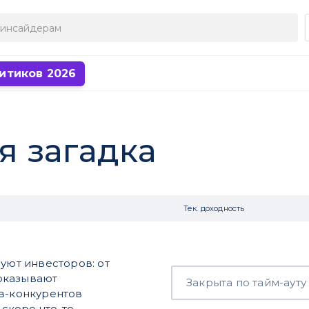
итиков 2026
я загадка
Тек. доходность
уют инвесторов: от
показывают
Закрыта по тайм-ауту
ов-конкурентов
 скоро что-то