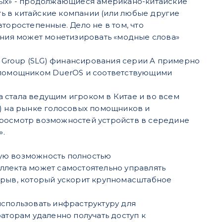
емых» - продолжающиеся американо-китайские
ь в китайские компании (или любые другие
торостепенные. Дело не в том, что
ания может монетизировать «модные слова»
ng Group (SLG) финансирования серии A примерно
м помощником DuerOS и соответствующими
на стала ведущим игроком в Китае и во всем
u) на рынке голосовых помощников и
просмотр возможностей устройств в середине
».
вую возможность полностью
ллекта может самостоятельно управлять
орыв, который ускорит крупномасштабное
использовать инфраструктуру для
аторам удаленно получать доступ к