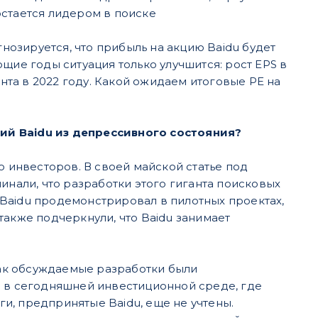
остается лидером в поиске
озируется, что прибыль на акцию Baidu будет
щие годы ситуация только улучшится: рост EPS в
ента в 2022 году. Какой ожидаем итоговые PE на
ий Baidu из депрессивного состояния?
о инвесторов. В своей майской статье под
инали, что разработки этого гиганта поисковых
Baidu продемонстрировал в пилотных проектах,
также подчеркнули, что Baidu занимает
 как обсуждаемые разработки были
о в сегодняшней инвестиционной среде, где
и, предпринятые Baidu, еще не учтены.