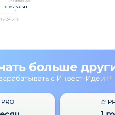
07 октября 2021
157,5
USD
нать больше друг
 зарабатывать с Инвест-Идеи P
PRO
P
месяц
1 г