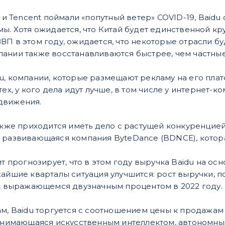
a и Tencent поймали «попутный ветер» COVID-19, Baid
мы. Хотя ожидается, что Китай будет единственной 
П в этом году, ожидается, что некоторые отрасли буд
ании также восстанавливаются быстрее, чем частные
u, компании, которые размещают рекламу на его плат
ех, у кого дела идут лучше, в том числе у интернет-ко
движения.
также приходится иметь дело с растущей конкуренци
 развивающаяся компания ByteDance (BDNCE), которая 
ит прогнозирует, что в этом году выручка Baidu на осн
айшие кварталы ситуация улучшится: рост выручки, по 
е, выражающемся двузначным процентом в 2022 году.
ам, Baidu торгуется с соотношением цены к продажам 
занимающаяся искусственным интеллектом, автономн