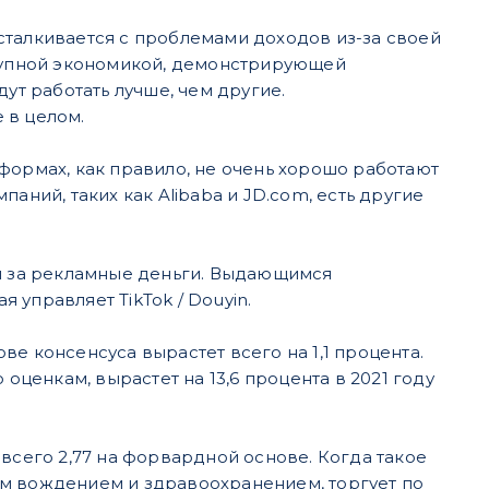
u сталкивается с проблемами доходов из-за своей
крупной экономикой, демонстрирующей
ут работать лучше, чем другие.
 в целом.
формах, как правило, не очень хорошо работают
мпаний, таких как Alibaba и JD.com, есть другие
ей за рекламные деньги. Выдающимся
управляет TikTok / Douyin.
ове консенсуса вырастет всего на 1,1 процента.
оценкам, вырастет на 13,6 процента в 2021 году
всего 2,77 на форвардной основе. Когда такое
ым вождением и здравоохранением, торгует по