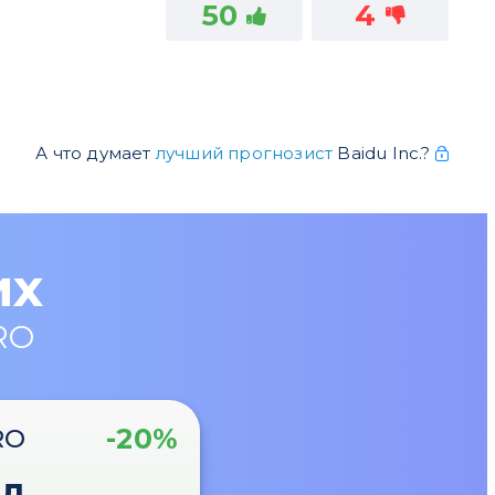
50
4
А что думает
лучший прогнозист
Baidu Inc.?
их
RO
-20%
RO
од