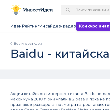
Идеи
Рейтинг
Инсайдер-радар
Конкурс анал
Все инвестидеи
Baidu - китайска
Акции китайского интернет-гиганта Baidu не рад
максимума 2018 г. они упали в 2 раза и пока не 
признаков разворота, несмотря на рост аналог
вроде Google. Эксперты Seeking Alpha верят, что