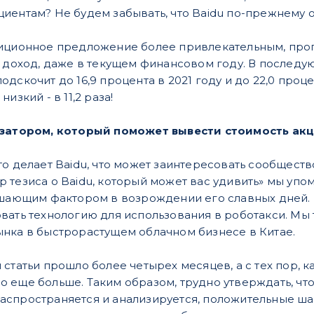
иентам? Не будем забывать, что Baidu по-прежнему 
иционное предложение более привлекательным, прогн
е доход, даже в текущем финансовом году. В последую
дскочит до 16,9 процента в 2021 году и до 22,0 проц
изкий - в 11,2 раза!
изатором, который поможет вывести стоимость акц
то делает Baidu, что может заинтересовать сообществ
 тезиса о Baidu, который может вас удивить» мы упом
ешающим фактором в возрождении его славных дней. 
вать технологию для использования в роботакси. Мы 
нка в быстрорастущем облачном бизнесе в Китае.
 статьи прошло более четырех месяцев, а с тех пор,
 еще больше. Таким образом, трудно утверждать, чт
спространяется и анализируется, положительные шаг