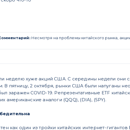
Комментарий:
Несмотря на проблемы китайского рынка, акции
ли неделю хуже акций США. С середины недели они 
 В пятницу, 2 октября, рынки США были напуганы не
ыл заражен COVID-19. Репрезентативные ETF китайских
их американские аналоги (QQQ), (DIA), (SPY).
убедительна
тен как один из тройки китайских интернет-гигантов B