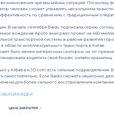
 возникновения чрезвычайных ситуаций. Поскольку в
атор-человек сможет управлять несколькими трансп
 эффективность по сравнению с традиционным опера
ии. В начале сентября Baidu подписала серию согла
номное вождение Apollo выиграло проект на 460 мил
льной транспортной системы в районе развития город
в области интеллектуального транспорта в Китае.
ожет быть менее интересным сектором, но по-прежн
планировала выделить свой бизнес онлайн-хранилищ.
ько у Alibaba и JD.com есть сильные подразделения. 
ть самостоятельно. Если Baidu сможеть неуклонно де
емени для более сильного восстановления компании 
 ВЕРСИЯ ИДЕИ
ЦЕНА ЗАКРЫТИЯ