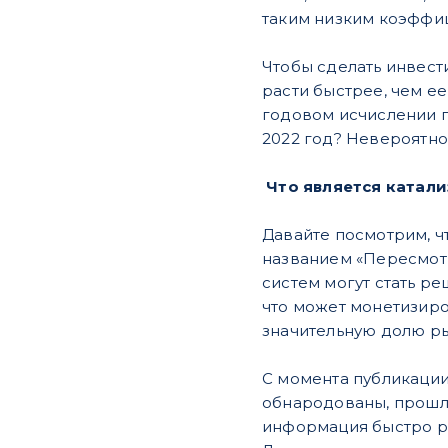
таким низким коэффиц
Чтобы сделать инвест
расти быстрее, чем е
годовом исчислении по
2022 год? Невероятно н
Что является катал
Давайте посмотрим, ч
названием «Пересмотр
систем могут стать р
что может монетизиро
значительную долю ры
С момента публикации
обнародованы, прошло
информация быстро ра