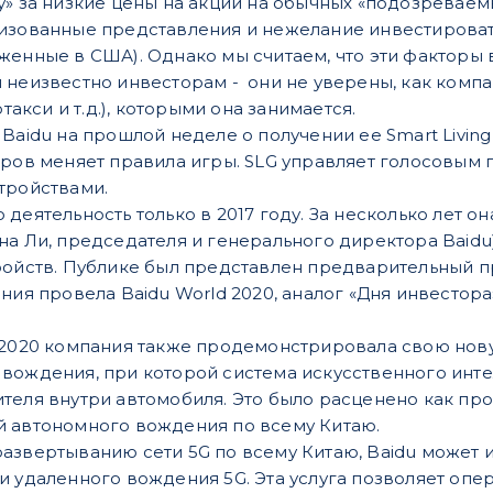
у» за низкие цены на акции на обычных «подозрева
изованные представления и нежелание инвестироват
женные в США). Однако мы считаем, что эти факторы в
 неизвестно инвесторам - они не уверены, как комп
отакси и т.д.), которыми она занимается.
 Baidu на прошлой неделе о получении ее Smart Livi
аров меняет правила игры. SLG управляет голосовы
тройствами.
деятельность только в 2017 году. За несколько лет о
на Ли, председателя и генерального директора Baid
ройств. Публике был представлен предварительный 
ния провела Baidu World 2020, аналог «Дня инвестора
d 2020 компания также продемонстрировала свою но
вождения, при которой система искусственного инте
теля внутри автомобиля. Это было расценено как пр
й автономного вождения по всему Китаю.
азвертыванию сети 5G по всему Китаю, Baidu может 
и удаленного вождения 5G. Эта услуга позволяет опер