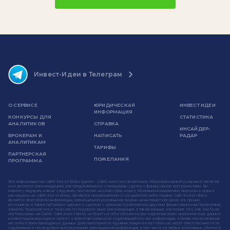
Инвест-Идеи в Телеграм
О СЕРВИСЕ
ЮРИДИЧЕСКАЯ
ИНВЕСТ ИДЕИ
ИНФОРМАЦИЯ
КОНКУРСЫ ДЛЯ
СТАТИСТИКА
АНАЛИТИКОВ
СПРАВКА
ИНСАЙДЕР-
БРОКЕРАМ И
НАПИСАТЬ
РАДАР
АНАЛИТИКАМ
ТАРИФЫ
ПАРТНЕРСКАЯ
ПОЖЕЛАНИЯ
ПРОГРАММА
Вся информация на сайте invest-idei.ru (далее - Сайт) носит исключительно образовательный и научный характер
и не является рекомендацией или предложением к совершению сделок с финансовыми инструментами. Вы
можете следовать или не следовать прогнозам на свой страх и риск. Компании и аналитики, прогнозы которых
размещены на сайте invest-idei.ru, являются независимыми от создателей сайта лицами. Сайт invest-idei.ru
является агрегатором информации, размещенной указанными лицами на интернет-ресурсах и в прочих
источниках, а также публичных данных о сделках с ценными бумагами или другими финансовыми инструментами.
Клиенты брокеров могут получать по подписке иные рекомендации, а также раньше или позже того, как они были
опубликованы на Сайте. Сайт invest-idei.ru не берет на себя обязательство корректировать аналитические данные
и инвестиционные идеи в связи с утратой актуальности содержащейся в них информации, а также при выявлении
несоответствия приводимых данных действительности. Администрация invest-idei.ru не несет ответственности за
содержание и последствия использования размещенной информации, в том числе за любые возможные убытки от