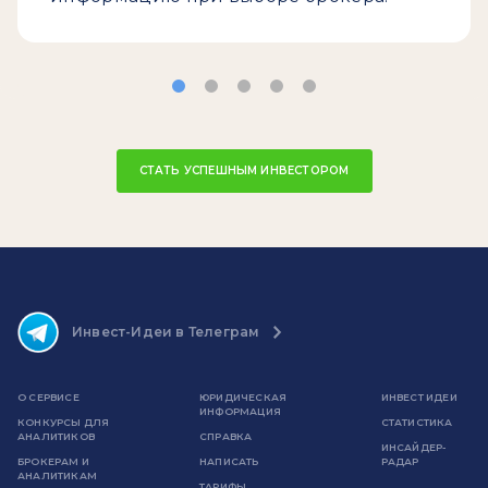
СТАТЬ УСПЕШНЫМ ИНВЕСТОРОМ
Инвест-Идеи в Телеграм
О СЕРВИСЕ
ЮРИДИЧЕСКАЯ
ИНВЕСТ ИДЕИ
ИНФОРМАЦИЯ
КОНКУРСЫ ДЛЯ
СТАТИСТИКА
АНАЛИТИКОВ
СПРАВКА
ИНСАЙДЕР-
БРОКЕРАМ И
НАПИСАТЬ
РАДАР
АНАЛИТИКАМ
ТАРИФЫ