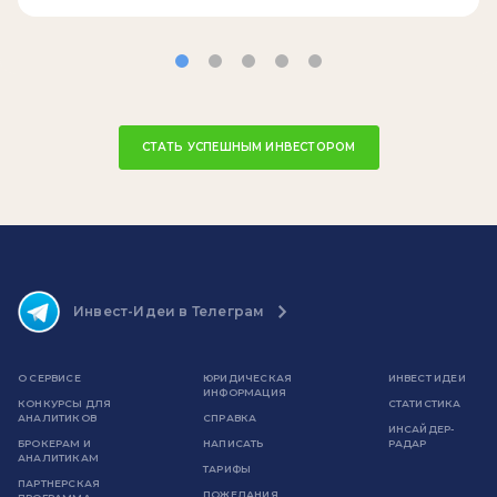
СТАТЬ УСПЕШНЫМ ИНВЕСТОРОМ
Инвест-Идеи в Телеграм
О СЕРВИСЕ
ЮРИДИЧЕСКАЯ
ИНВЕСТ ИДЕИ
ИНФОРМАЦИЯ
КОНКУРСЫ ДЛЯ
СТАТИСТИКА
АНАЛИТИКОВ
СПРАВКА
ИНСАЙДЕР-
БРОКЕРАМ И
НАПИСАТЬ
РАДАР
АНАЛИТИКАМ
ТАРИФЫ
ПАРТНЕРСКАЯ
ПОЖЕЛАНИЯ