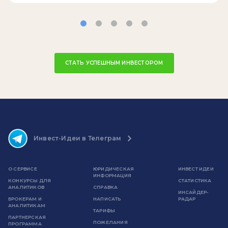
СТАТЬ УСПЕШНЫМ ИНВЕСТОРОМ
Инвест-Идеи в Телеграм
О СЕРВИСЕ
ЮРИДИЧЕСКАЯ
ИНВЕСТ ИДЕИ
ИНФОРМАЦИЯ
КОНКУРСЫ ДЛЯ
СТАТИСТИКА
АНАЛИТИКОВ
СПРАВКА
ИНСАЙДЕР-
БРОКЕРАМ И
НАПИСАТЬ
РАДАР
АНАЛИТИКАМ
ТАРИФЫ
ПАРТНЕРСКАЯ
ПОЖЕЛАНИЯ
ПРОГРАММА