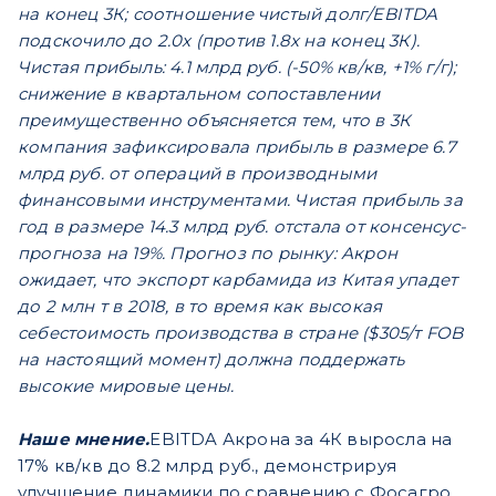
на конец 3К; соотношение чистый долг/EBITDA
подскочило до 2.0x (против 1.8x на конец 3К).
Чистая прибыль: 4.1 млрд руб. (-50% кв/кв, +1% г/г);
снижение в квартальном сопоставлении
преимущественно объясняется тем, что в 3К
компания зафиксировала прибыль в размере 6.7
млрд руб. от операций в производными
финансовыми инструментами. Чистая прибыль за
год в размере 14.3 млрд руб. отстала от консенсус-
прогноза на 19%. Прогноз по рынку: Акрон
ожидает, что экспорт карбамида из Китая упадет
до 2 млн т в 2018, в то время как высокая
себестоимость производства в стране ($305/т FOB
на настоящий момент) должна поддержать
высокие мировые цены.
Наше мнение.
EBITDA Акрона за 4К выросла на
17% кв/кв до 8.2 млрд руб., демонстрируя
улучшение динамики по сравнению с Фосагро