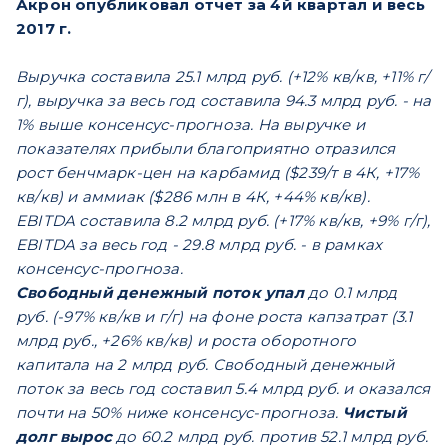
Акрон опубликовал отчет за 4й квартал и весь
2017 г.
Выручка составила 25.1 млрд руб. (+12% кв/кв, +11% г/
г), выручка за весь год составила 94.3 млрд руб. - на
1% выше консенсус-прогноза. На выручке и
показателях прибыли благоприятно отразился
рост бенчмарк-цен на карбамид ($239/т в 4К, +17%
кв/кв) и аммиак ($286 млн в 4К, +44% кв/кв).
EBITDA составила 8.2 млрд руб. (+17% кв/кв, +9% г/г),
EBITDA за весь год - 29.8 млрд руб. - в рамках
консенсус-прогноза.
Свободный денежный поток упал
до 0.1 млрд
руб. (-97% кв/кв и г/г) на фоне роста капзатрат (3.1
млрд руб., +26% кв/кв) и роста оборотного
капитала на 2 млрд руб. Свободный денежный
поток за весь год составил 5.4 млрд руб. и оказался
почти на 50% ниже консенсус-прогноза.
Чистый
долг вырос
до 60.2 млрд руб. против 52.1 млрд руб.