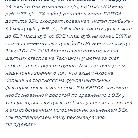
(-4% кв/кв, без изменений г/г), EBITDA - 8.0 млрд
руб. (+7% г/г, -3% кв/кв), рентабельность EBITDA
достигла 33%, скорректированная чистая прибыль -
3.3 млрд руб. (-15% г/г, -7% кв/кв). Чистый долг вырос
до 62.7 млрд руб. со 60.2 млрд руб. на конец 2017, а
соотношение чистый долг/EBITDA увеличилось до
2.1x с 2.0x. Во 2К18 Акрон начал строительство
шахтных стволов на Талицком участке за счет
собственных средств группы. Мы подтверждаем
нашу точку зрения о том, что акции Акрона
больше не торгуются на фундаментальных
факторах, поскольку оценка 7.1x EBITDA выглядит
необоснованной дорогой по сравнению с 8.3x у
Yara (исторически дисконт был существенно выше)
и его собственным историческим значением 5.5x.
Мы подтверждаем нашу рекомендацию
ПРОДАВАТЬ.