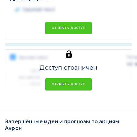
Скрытый текст
ОТКРЫТЬ ДОСТУП
Поте
Брокер скрыт
не 
Доступ ограничен
Цель
не число
RUB
xx.xx.xxxx
ОТКРЫТЬ ДОСТУП
Завершённые идеи и прогнозы по акциям
Акрон