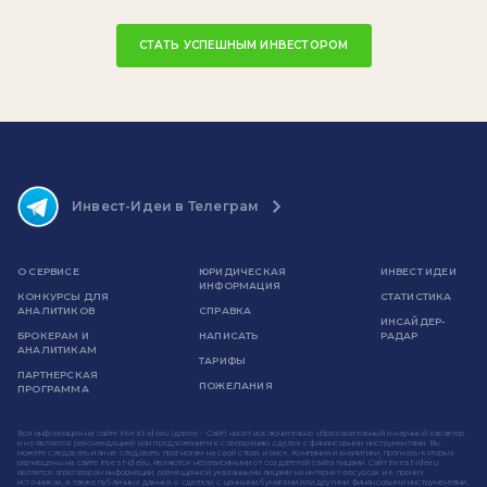
СТАТЬ УСПЕШНЫМ ИНВЕСТОРОМ
Инвест-Идеи в Телеграм
О СЕРВИСЕ
ЮРИДИЧЕСКАЯ
ИНВЕСТ ИДЕИ
ИНФОРМАЦИЯ
КОНКУРСЫ ДЛЯ
СТАТИСТИКА
АНАЛИТИКОВ
СПРАВКА
ИНСАЙДЕР-
БРОКЕРАМ И
НАПИСАТЬ
РАДАР
АНАЛИТИКАМ
ТАРИФЫ
ПАРТНЕРСКАЯ
ПОЖЕЛАНИЯ
ПРОГРАММА
Вся информация на сайте invest-idei.ru (далее - Сайт) носит исключительно образовательный и научный характер
и не является рекомендацией или предложением к совершению сделок с финансовыми инструментами. Вы
можете следовать или не следовать прогнозам на свой страх и риск. Компании и аналитики, прогнозы которых
размещены на сайте invest-idei.ru, являются независимыми от создателей сайта лицами. Сайт invest-idei.ru
является агрегатором информации, размещенной указанными лицами на интернет-ресурсах и в прочих
источниках, а также публичных данных о сделках с ценными бумагами или другими финансовыми инструментами.