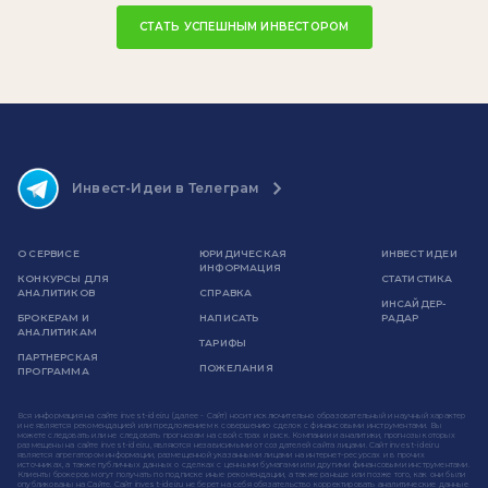
СТАТЬ УСПЕШНЫМ ИНВЕСТОРОМ
Инвест-Идеи в Телеграм
О СЕРВИСЕ
ЮРИДИЧЕСКАЯ
ИНВЕСТ ИДЕИ
ИНФОРМАЦИЯ
КОНКУРСЫ ДЛЯ
СТАТИСТИКА
АНАЛИТИКОВ
СПРАВКА
ИНСАЙДЕР-
БРОКЕРАМ И
НАПИСАТЬ
РАДАР
АНАЛИТИКАМ
ТАРИФЫ
ПАРТНЕРСКАЯ
ПОЖЕЛАНИЯ
ПРОГРАММА
Вся информация на сайте invest-idei.ru (далее - Сайт) носит исключительно образовательный и научный характер
и не является рекомендацией или предложением к совершению сделок с финансовыми инструментами. Вы
можете следовать или не следовать прогнозам на свой страх и риск. Компании и аналитики, прогнозы которых
размещены на сайте invest-idei.ru, являются независимыми от создателей сайта лицами. Сайт invest-idei.ru
является агрегатором информации, размещенной указанными лицами на интернет-ресурсах и в прочих
источниках, а также публичных данных о сделках с ценными бумагами или другими финансовыми инструментами.
Клиенты брокеров могут получать по подписке иные рекомендации, а также раньше или позже того, как они были
опубликованы на Сайте. Сайт invest-idei.ru не берет на себя обязательство корректировать аналитические данные