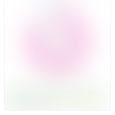
Ср. доходность 9,67%
Рубль
86,91%
Ср. доходность 0,01%
Резюме:
лучше всего получаются идеи
на
товары
и в
EUR
!