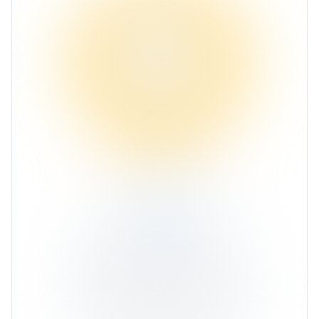
Акции
95,81%
Ср. доходность 1,11%
Облигации
2,62%