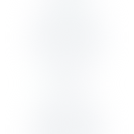
Товары
0,524%
Ср. доходность 37,12%
Индексы