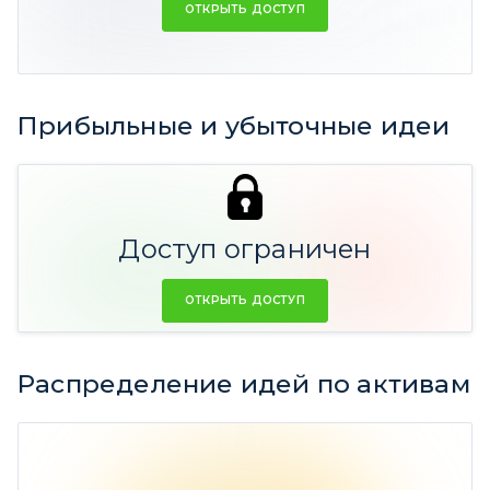
ОТКРЫТЬ ДОСТУП
Средний прогнозный срок идеи 1 год 3 мес
Фактический срок 6 мес
Прибыльные и убыточные идеи
124 идей
(15,36% Ср.
67 идеи
дох-ть)
(-24,22%
Доступ ограничен
Ср. дох-ть)
ОТКРЫТЬ ДОСТУП
Распределение идей по активам