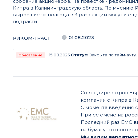
собрание акционеров. На повестке - редомицил
Кипра в Калининградскую область. По мнению 
выросшие за полгода в 3 раза акции могут и е
подрасти
01.08.2023
РИКОМ-ТРАСТ
15.08.2023
Статус:
Закрыта по тайм-ауту.
Обновление
Совет директоров Евр
компании с Кипра в К
С момента введения с
При ее смене на рос
Последний раз EMC вып
на бумагу, что соотве
Мы видим вероятность