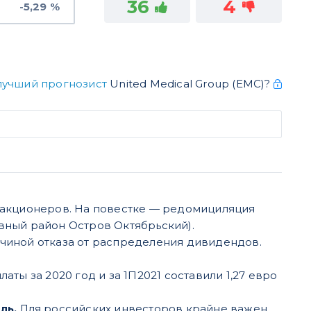
36
4
-5,29 %
лучший прогнозист
United Medical Group (ЕМС)?
 акционеров. На повестке — редомициляция
вный район Остров Октябрьский).
чиной отказа от распределения дивидендов.
ты за 2020 год и за 1П2021 составили 1,27 евро
ль.
Для российских инвесторов крайне важен