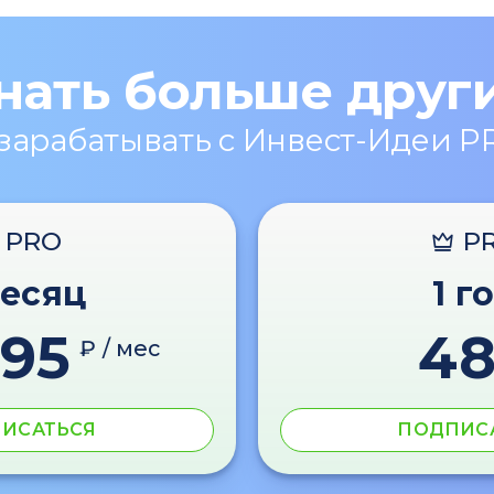
нать больше друг
 зарабатывать с Инвест-Идеи P
PRO
P
месяц
1 г
595
4
₽ / мес
ИСАТЬСЯ
ПОДПИС