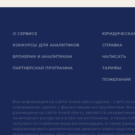
О СЕРВИСЕ
ЮРИДИЧЕСКА
КОНКУРСЫ ДЛЯ АНАЛИТИКОВ
СПРАВКА
БРОКЕРАМ И АНАЛИТИКАМ
НАПИСАТЬ
ПАРТНЕРСКАЯ ПРОГРАММА
ТАРИФЫ
ПОЖЕЛАНИЯ
Вся информация на сайте invest-idei.ru (далее - Сайт) 
совершению сделок с финансовыми инструментами. Вы мо
размещены на сайте invest-idei.ru, являются независимы
на интернет-ресурсах и в прочих источниках, а также п
получать по подписке иные рекомендации, а также раньше
корректировать аналитические данные и инвестиционные
приводимых данных действительности. Администрация in