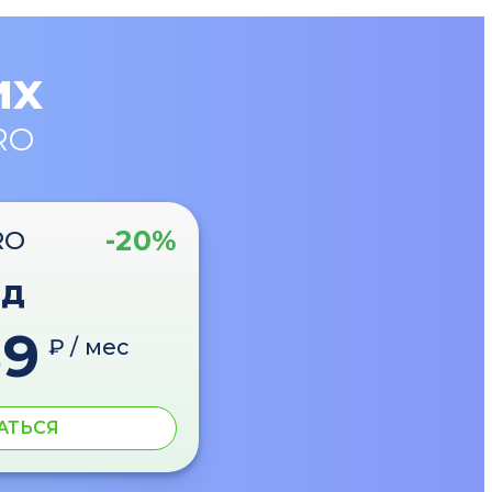
их
RO
-20%
RO
од
89
₽ / мес
АТЬСЯ