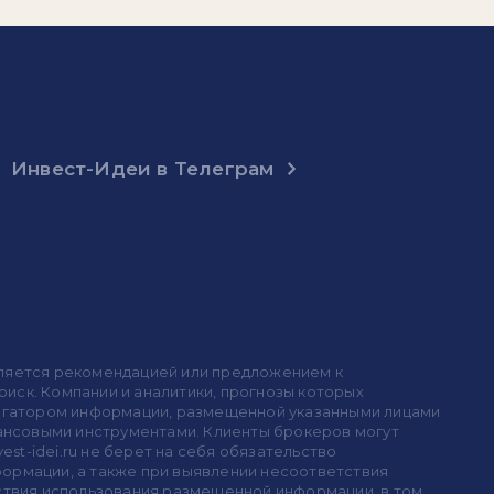
Инвест-Идеи в Телеграм
 является рекомендацией или предложением к
иск. Компании и аналитики, прогнозы которых
 агрегатором информации, размещенной указанными лицами
инансовыми инструментами. Клиенты брокеров могут
est-idei.ru не берет на себя обязательство
формации, а также при выявлении несоответствия
дствия использования размещенной информации, в том