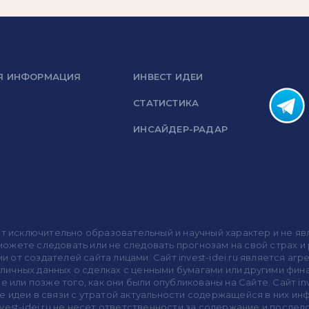
Я ИНФОРМАЦИЯ
ИНВЕСТ ИДЕИ
СТАТИСТИКА
ИНСАЙДЕР-РАДАР
носит исключительно образовательный и научный характер и не
жете следовать или не следовать прогнозам на свой страх и р
ми от создателей сайта лицами. Сайт invest-idei.ru является
убличных данных о сделках с ценными бумагами или другими ф
 или позже того, как они были опубликованы на Сайте. Сайт inv
 идеи в связи с утратой актуальности содержащейся в них ин
vest-idei.ru не несет ответственности за содержание и после