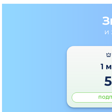
З
и
1 
ПОДП