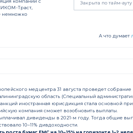
яция компании с
Закрыта по тайм-ауту
РИКОМ-Траст,
ще немножко
А что думает
опейского медцентра 31 августа проведет собрание
алининградскую область (Специальный администрати
анкций иностранная юрисдикция стала основной при
сийскую компания сможет возобновить выплаты.
лачивал дивиденды в 2021-м году. Тогда общие выпла
тствовало 10–11% дивдоходности.
 роста бумаг ЕМС на 10–15% на горизонте 1–2 неде