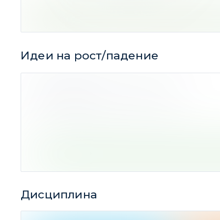
Резюме:
лучше всего получаются идеи н
Идеи на рост/падение
283 идей
(Ср. дох-ть -1,48%)
Дисциплина