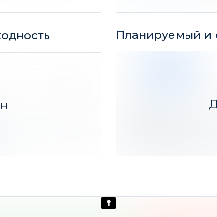
Планируемый и 
ходность
103 дней
1
100%
ФАКТ
Д
ен
Резюме:
Средний прогнозный сро
х
Фактический срок 3 мес
142 идеи
(-17,4