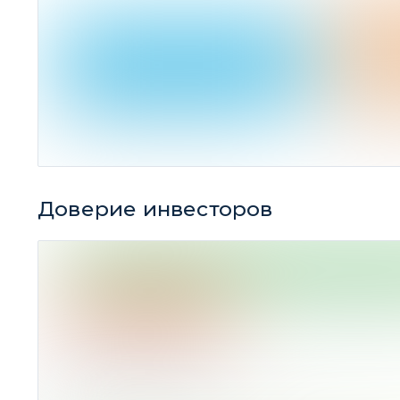
90
закрыто по целевой цене
166
закрыт
Доверие инвесторов
«ВЕРЮ» –
97% ИДЕЙ
Среднее по рынку
«НЕ ВЕРЮ» –
3%
ИДЕЙ
Индекс оптимизма:
4,35
– для прибыльных идей
3,85
– для убыточных идей