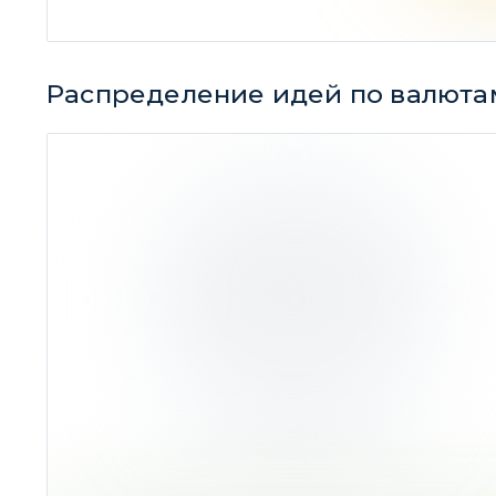
Ср. до
Распределение идей по валюта
Доллар США
0,97%
Ср. доходность 9,68%