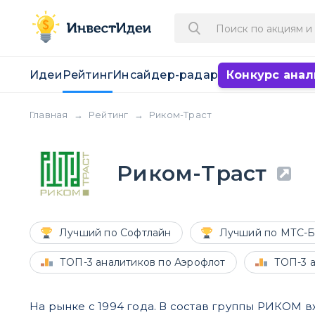
Идеи
Рейтинг
Инсайдер-радар
Конкурс анал
Главная
→
Рейтинг
→
Риком-Траст
Риком-Траст
Лучший по Софтлайн
Лучший по МТС-Б
ТОП-3 аналитиков по Аэрофлот
ТОП-3 
На рынке с 1994 года. В состав группы РИКОМ 