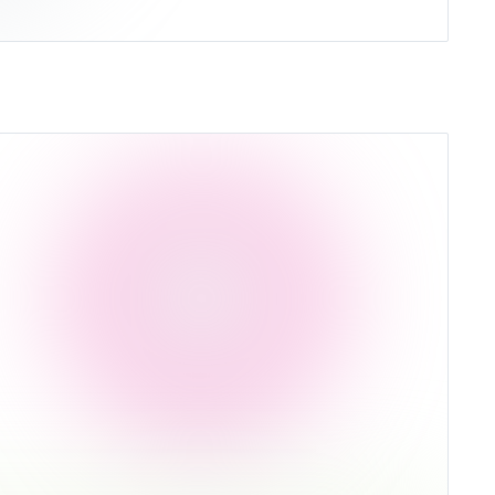
сть 0,5%
Рубль
98,71%
Ср. доходность -1,22%