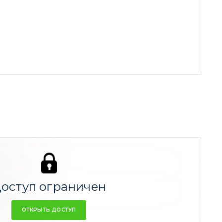
рт
-70,33%
оступ ограничен
че
-58,03%
ОТКРЫТЬ ДОСТУП