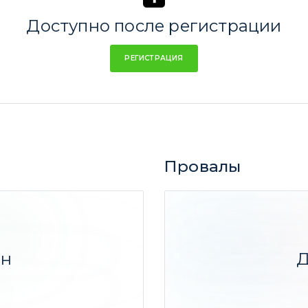
Доступно после регистрации
РЕГИСТРАЦИЯ
Провалы
Озон жжот, то есть шо
48,88%
Мечел АП, UP!
-60,48%
ен
Д
Инвесторы Стали бога