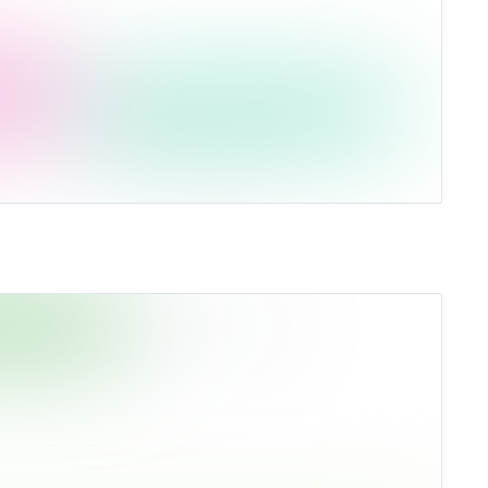
2
закрыто по стоп-лоссу
Среднее по рынку
95%