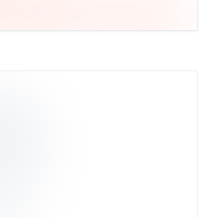
ксы
%