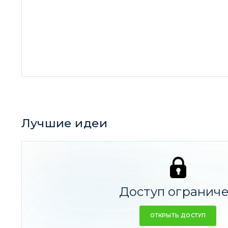
Лучшие идеи
Лучшая идея за все время
Сегежа: реструктуризация вместо перспектив
Доступ огранич
Полюс: ты просто золото
39,75%
ОТКРЫТЬ ДОСТУП
Транснефть: мне Urals, до полного!
38,13%