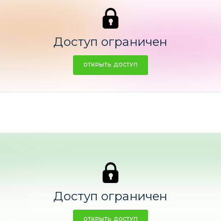
Доступ ограничен
о по тайм-ауту
ОТКРЫТЬ ДОСТУП
12
закрыто аналитиком
5%
Доступ ограничен
ОТКРЫТЬ ДОСТУП