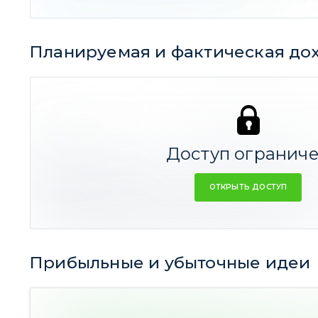
Планируемая и фактическая до
31,64%
5,27%
СРЕДНЕЕ
Доступ огранич
Резюме:
ОТКРЫТЬ ДОСТУП
Средняя прогнозная доходность идеи
35%
годовы
Средняя фактическая доходность
-4%
годовых
Прибыльные и убыточные идеи
167 идей
(12,82% Ср. дох-ть)