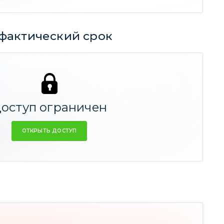
фактический срок
333
660
СРЕДНЕЕ
оступ ограничен
ОТКРЫТЬ ДОСТУП
к идеи 11 мес
7% Ср. дох-ть)