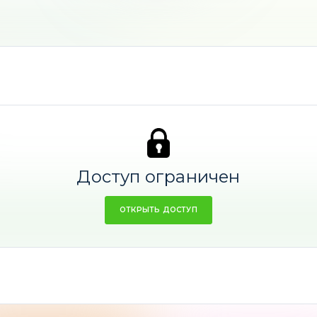
а
индексы
и в
USD
!
Доступ ограничен
ОТКРЫТЬ ДОСТУП