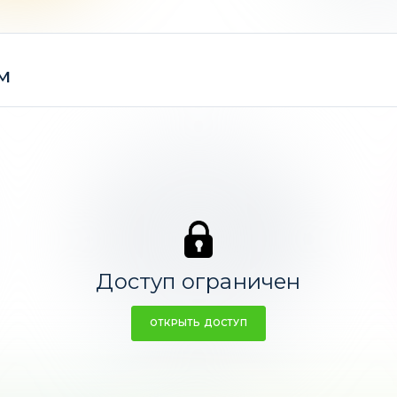
ходность -1,1%
Ср. доходно
м
Гонконгский доллар
0,32%
Доступ ограничен
ОТКРЫТЬ ДОСТУП
Ср. доходность 3,81%