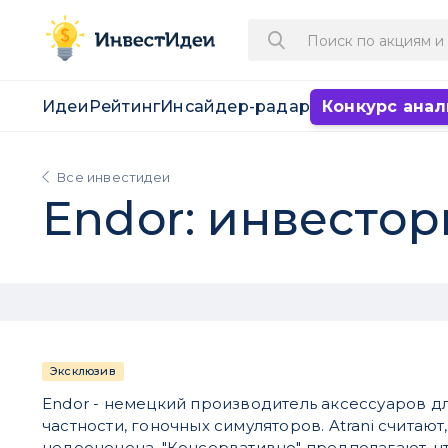
Идеи
Рейтинг
Инсайдер-радар
Конкурс анал
Все инвестидеи
Endor: инвесто
Эксклюзив
Endor - немецкий производитель аксессуаров дл
частности, гоночных симуляторов. Atrani считают
недооценена. "Консервативно" предполагают, ч