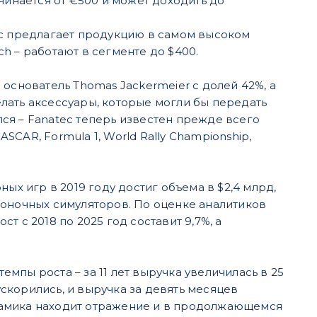
чинается от €500 и может доходить до
ec предлагает продукцию в самом высоком
ech – работают в сегменте до $400.
основатель Thomas Jackermeier с долей 42%, а
лать аксессуары, которые могли бы передать
ся – Fanatec теперь известен прежде всего
CAR, Formula 1, World Rally Championship,
ых игр в 2019 году достиг объема в $2,4 млрд,
гоночных симуляторов. По оценке аналитиков
 с 2018 по 2025 год составит 9,7%, а
пы роста – за 11 лет выручка увеличилась в 25
ы ускорились, и выручка за девять месяцев
динамика находит отражение и в продолжающемся