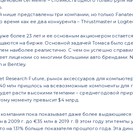
 ценовом сегменте – стоимость одного только руля на
.
й нише представлены три компании, но только Fanat
о время как ее два конкурента – Thrustmaster и Logit
уже более 23 лет и ее основным акционером остается 
щаются на бирже. Основной задачей Томаса было сде
ем наиболее реалистично. С чем он успешно справил
ет лицензии со многими большими авто брендами: NAS
 и Bentley.
t Research Future, рынок аксессуаров для компьютерн
$140 млн пришлось на всевозможные компоненты для 
удет расти высокими темпами – среднегодовой прирост
тому моменту превысит $4 млрд.
 компания пока показывает даже более выдающиеся тем
лн в 2009 г. до €35 млн в 2019 г. В этом году эти темп
 что на 131% больше показателя прошлого года. Эта 