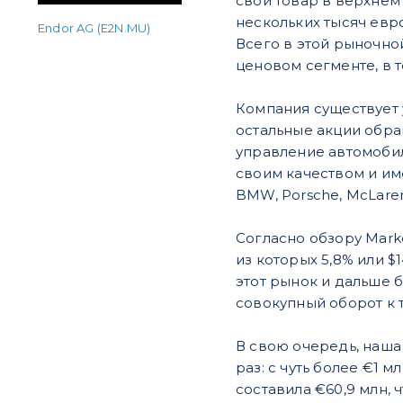
свой товар в верхнем
нескольких тысяч евро
Endor AG (E2N.MU)
Всего в этой рыночно
ценовом сегменте, в т
Компания существует 
остальные акции обра
управление автомобил
своим качеством и име
BMW, Porsche, McLaren
Согласно обзору Marke
из которых 5,8% или 
этот рынок и дальше б
совокупный оборот к 
В свою очередь, наша
раз: с чуть более €1 м
составила €60,9 млн,