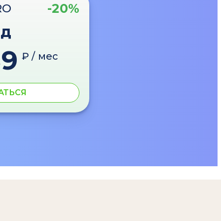
-20%
RO
од
89
₽ / мес
АТЬСЯ