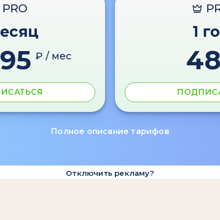
PRO
P
месяц
1 г
595
4
₽ / мес
ИСАТЬСЯ
ПОДПИС
Полное описание тарифов
Отключить рекламу?