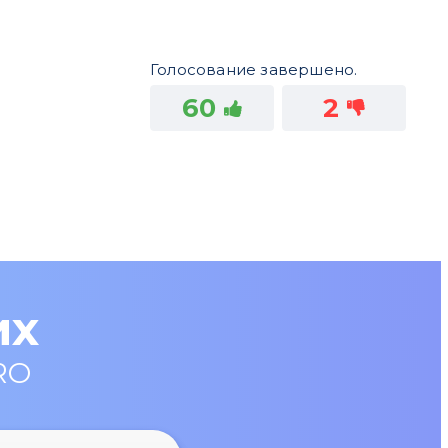
Голосование завершено.
60
2
их
RO