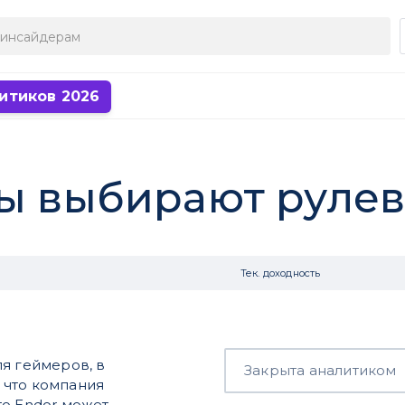
итиков 2026
ры выбирают руле
Тек. доходность
я геймеров, в
Закрыта аналитиком
, что компания
то Endor может