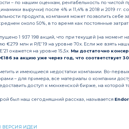
ти – по нашим оценкам, рентабельность по чистой пр
намики выручки) после 4% и 11,4% в 2018 и 2019 гг. 
иальности продукта, компания может позволить себе 
 среднем около 50%, в то время как постоянные затр
ущено 1 937 198 акций, что при текущей (на момент н
ю €279 млн и P/E’19 на уровне 70х. Если же взять на
E’21 окажется на уровне 15,5x.
Мы достаточно консерв
 €186 за акцию уже через год, что соответствует 3
метить и имеющиеся недостатки компании. Во-первых
рами – для примера, все материалы о компании досту
едоставить доступ к мюнхенской бирже, на которой то
торой был наш сегодняшний рассказ, называется
Endor
 ВЕРСИЯ ИДЕИ