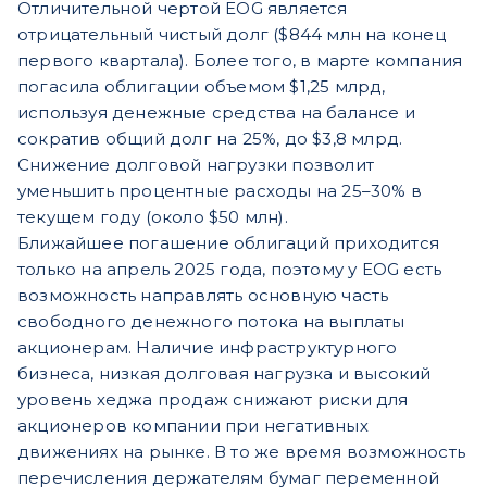
Отличительной чертой EOG является
отрицательный чистый долг ($844 млн на конец
первого квартала). Более того, в марте компания
погасила облигации объемом $1,25 млрд,
используя денежные средства на балансе и
сократив общий долг на 25%, до $3,8 млрд.
Снижение долговой нагрузки позволит
уменьшить процентные расходы на 25–30% в
текущем году (около $50 млн).
Ближайшее погашение облигаций приходится
только на апрель 2025 года, поэтому у EOG есть
возможность направлять основную часть
свобод
ного денежного потока на выплаты
акционерам. Наличие инфраструктурного
бизнеса, низкая дол
говая нагрузка и высокий
уровень хеджа продаж снижают риски для
акционеров компании при негативных
движениях на рынке. В то же время возмож
ность
перечисления держателям бумаг переменной