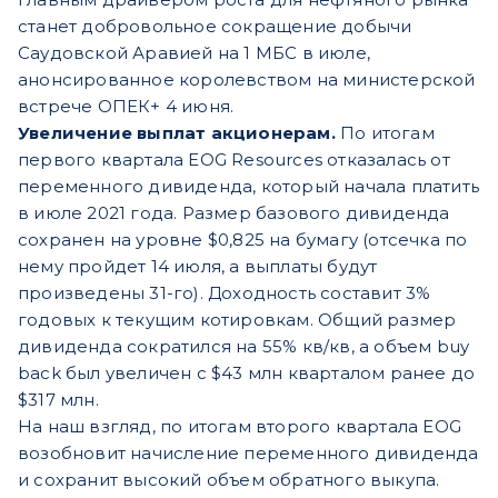
станет добровольное сокращение добычи
Саудовской Аравией на 1 МБС в июле,
анонсированное королевством на министерской
встрече ОПЕК+ 4 июня.
Увеличение выплат акционерам.
По итогам
первого квартала EOG Resources отказалась от
переменного дивиденда, который начала платить
в июле 2021 года. Размер базового дивиденда
сохранен на уровне $0,825 на бумагу (отсечка по
нему пройдет 14 июля, а выплаты будут
произведены
31-го). Доходность составит 3%
годовых к текущим котировкам. Общий размер
дивиденда сократился на 55% кв/кв, а объем buy
back был увеличен с $43 млн кварталом ранее до
$317 млн.
На наш взгляд, по итогам второго квартала EOG
возобновит начисление переменного дивиденда
и сохранит высокий объем обратного выкупа.