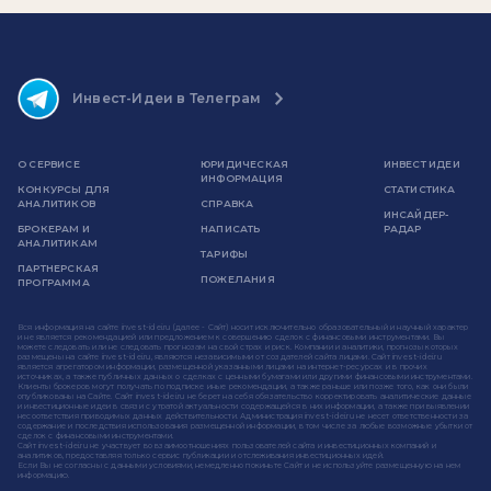
Инвест-Идеи в Телеграм
О СЕРВИСЕ
ЮРИДИЧЕСКАЯ
ИНВЕСТ ИДЕИ
ИНФОРМАЦИЯ
КОНКУРСЫ ДЛЯ
СТАТИСТИКА
АНАЛИТИКОВ
СПРАВКА
ИНСАЙДЕР-
БРОКЕРАМ И
НАПИСАТЬ
РАДАР
АНАЛИТИКАМ
ТАРИФЫ
ПАРТНЕРСКАЯ
ПОЖЕЛАНИЯ
ПРОГРАММА
Вся информация на сайте invest-idei.ru (далее - Сайт) носит исключительно образовательный и научный характер
и не является рекомендацией или предложением к совершению сделок с финансовыми инструментами. Вы
можете следовать или не следовать прогнозам на свой страх и риск. Компании и аналитики, прогнозы которых
размещены на сайте invest-idei.ru, являются независимыми от создателей сайта лицами. Сайт invest-idei.ru
является агрегатором информации, размещенной указанными лицами на интернет-ресурсах и в прочих
источниках, а также публичных данных о сделках с ценными бумагами или другими финансовыми инструментами.
Клиенты брокеров могут получать по подписке иные рекомендации, а также раньше или позже того, как они были
опубликованы на Сайте. Сайт invest-idei.ru не берет на себя обязательство корректировать аналитические данные
и инвестиционные идеи в связи с утратой актуальности содержащейся в них информации, а также при выявлении
несоответствия приводимых данных действительности. Администрация invest-idei.ru не несет ответственности за
содержание и последствия использования размещенной информации, в том числе за любые возможные убытки от
сделок с финансовыми инструментами.
Сайт invest-idei.ru не участвует во взаимоотношениях пользователей сайта и инвестиционных компаний и
аналитиков, предоставляя только сервис публикации и отслеживания инвестиционных идей.
Если Вы не согласны с данными условиями, немедленно покиньте Сайт и не используйте размещенную на нем
информацию.