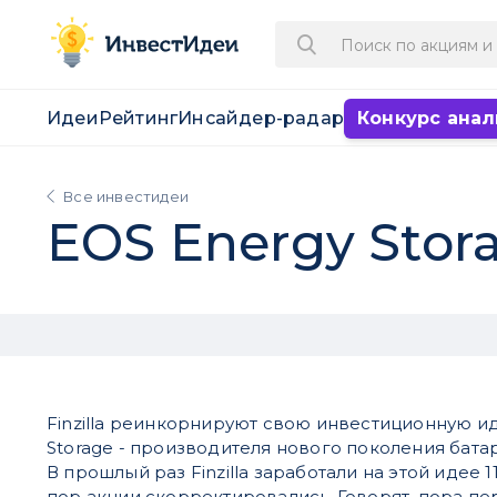
Идеи
Рейтинг
Инсайдер-радар
Конкурс анал
Все инвестидеи
EOS Energy Stor
Finzilla реинкорнируют свою инвестиционную и
Storage - производителя нового поколения бата
В прошлый раз Finzilla заработали на этой идее 1
пор акции скорректировались. Говорят, пора пе