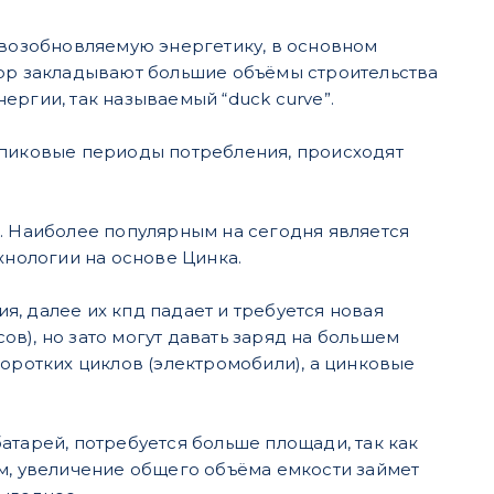
 возобновляемую энергетику, в основном
пор закладывают большие объёмы строительства
ергии, так называемый “duck curve”.
 пиковые периоды потребления, происходят
. Наиболее популярным на сегодня является
ехнологии на основе Цинка.
, далее их кпд падает и требуется новая
сов), но зато могут давать заряд на большем
коротких циклов (электромобили), а цинковые
атарей, потребуется больше площади, так как
ом, увеличение общего объёма емкости займет