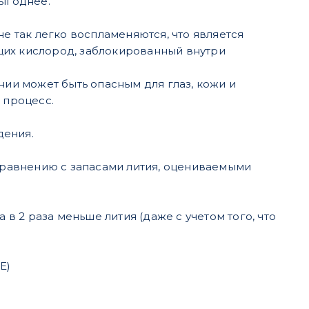
выгоднее.
не так легко воспламеняются, что является
щих кислород, заблокированный внутри
нии может быть опасным для глаз, кожи и
й процесс.
дения.
 сравнению с запасами лития, оцениваемыми
 в 2 раза меньше лития (даже с учетом того, что
E)