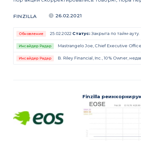
26.02.2021
FINZILLA
25.02.2022
Статус:
Закрыта по тайм-ауту.
Обновление
Mastrangelo Joe, Chief Executive Offic
Инсайдер Радар
B. Riley Financial, Inc., 10% Owner, не
Инсайдер Радар
Finzilla реинкорнир