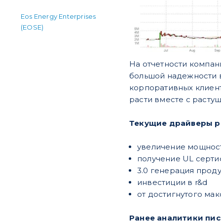
Eos Energy Enterprises
(EOSE)
На отчетности компан
большой надежности в
корпоративных клиенто
расти вместе с расту
Текущие драйверы р
увеличение мощнос
получение UL серт
3.0 генерация проду
инвестиции в r&d
от достигнутого ма
Ранее аналитики пис