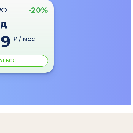
-20%
RO
од
89
₽ / мес
АТЬСЯ