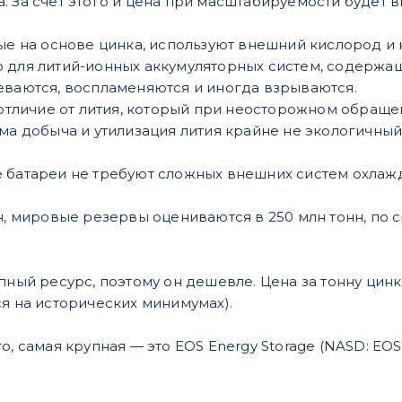
. За счет этого и цена при масштабируемости будет 
ые на основе цинка, используют внешний кислород и 
 для литий-ионных аккумуляторных систем, содержа
еваются, воспламеняются и иногда взрываются.
в отличие от лития, который при неосторожном обраще
ама добыча и утилизация лития крайне не экологичны
 батареи не требуют сложных внешних систем охлаж
ен, мировые резервы оцениваются в 250 млн тонн, по
пный ресурс, поэтому он дешевле. Цена за тонну цинка
ся на исторических минимумах).
о, самая крупная — это EOS Energy Storage (NASD: EOS