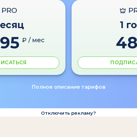
PRO
P
месяц
1 г
595
4
₽ / мес
ИСАТЬСЯ
ПОДПИС
Полное описание тарифов
Отключить рекламу?