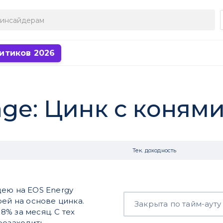
итиков 2026
age: Цинк с конями
Тек. доходность
дею на EOS Energy
рей на основе цинка.
Закрыта по тайм-ауту
18% за месяц. С тех
резаходить.