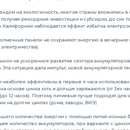
рендом на экологичность, многие страны вложились в
 получая рекордные инвестиции и субсидии, до сих 
 в Калифорнии наблюдается эффект избытка электроэн
 солнечные панели не сохраняют энергию в вечерние
 электричества).
рынок на ускоренное развитие сектора аккумуляторов
. Эта ситуация дала импульс новой аккумуляторной т
 наиболее эффективны в первые 4 часа использования
 на основе цинка хоть и дольше заряжаются (от 3ех ча
до 12 часов). Поэтому литиевые лучше подходят для 
и на долгих циклах (дома, заводы, ВИЭ)
льшего количества энергии с помощью литий-ионных б
шее количество аккумуляторов, при варианте с цинк