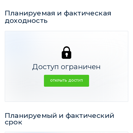
Планируемая и фактическая
доходность
6,17%
34,93%
8,04%
100%
ФАКТ
СРЕДНЕЕ
Доступ ограничен
Резюме:
Средняя прогнозная доходность идеи
35%
ОТКРЫТЬ ДОСТУП
годовых
Средняя фактическая доходность
14%
годовых
Планируемый и фактический
срок