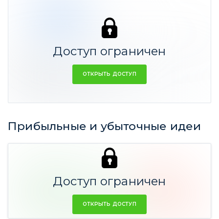
166 дней
365
4
733
ФАКТ
СРЕДНЕЕ
Доступ ограничен
Резюме:
ОТКРЫТЬ ДОСТУП
Средний прогнозный срок идеи 1 год
Фактический срок 6 мес
Прибыльные и убыточные идеи
16 идей
(32,13% Ср.
9 идеи
дох-ть)
(-39,98%
Доступ ограничен
Ср. дох-ть)
ОТКРЫТЬ ДОСТУП