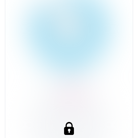
Доллар США
88%
Ср. доходность 12,38%
Рубль
4%