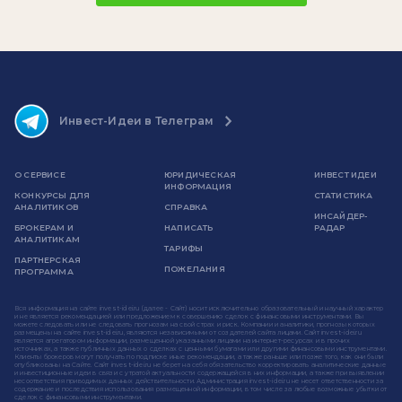
Инвест-Идеи в Телеграм
О СЕРВИСЕ
ЮРИДИЧЕСКАЯ
ИНВЕСТ ИДЕИ
ИНФОРМАЦИЯ
КОНКУРСЫ ДЛЯ
СТАТИСТИКА
АНАЛИТИКОВ
СПРАВКА
ИНСАЙДЕР-
БРОКЕРАМ И
НАПИСАТЬ
РАДАР
АНАЛИТИКАМ
ТАРИФЫ
ПАРТНЕРСКАЯ
ПОЖЕЛАНИЯ
ПРОГРАММА
Вся информация на сайте invest-idei.ru (далее - Сайт) носит исключительно образовательный и научный характер
и не является рекомендацией или предложением к совершению сделок с финансовыми инструментами. Вы
можете следовать или не следовать прогнозам на свой страх и риск. Компании и аналитики, прогнозы которых
размещены на сайте invest-idei.ru, являются независимыми от создателей сайта лицами. Сайт invest-idei.ru
является агрегатором информации, размещенной указанными лицами на интернет-ресурсах и в прочих
источниках, а также публичных данных о сделках с ценными бумагами или другими финансовыми инструментами.
Клиенты брокеров могут получать по подписке иные рекомендации, а также раньше или позже того, как они были
опубликованы на Сайте. Сайт invest-idei.ru не берет на себя обязательство корректировать аналитические данные
и инвестиционные идеи в связи с утратой актуальности содержащейся в них информации, а также при выявлении
несоответствия приводимых данных действительности. Администрация invest-idei.ru не несет ответственности за
содержание и последствия использования размещенной информации, в том числе за любые возможные убытки от
сделок с финансовыми инструментами.