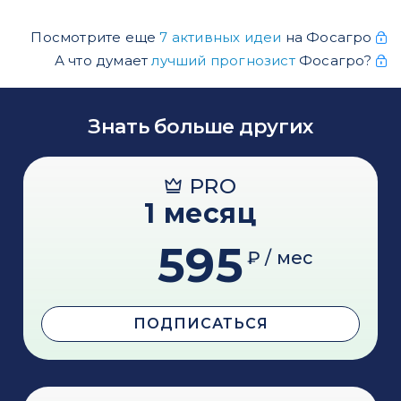
Посмотрите еще
7 активных идеи
на Фосагро
А что думает
лучший прогнозист
Фосагро?
Знать больше других
PRO
1 месяц
595
₽ / мес
ПОДПИСАТЬСЯ