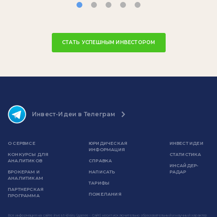
СТАТЬ УСПЕШНЫМ ИНВЕСТОРОМ
Инвест-Идеи в Телеграм
О СЕРВИСЕ
ЮРИДИЧЕСКАЯ
ИНВЕСТ ИДЕИ
ИНФОРМАЦИЯ
КОНКУРСЫ ДЛЯ
СТАТИСТИКА
АНАЛИТИКОВ
СПРАВКА
ИНСАЙДЕР-
БРОКЕРАМ И
НАПИСАТЬ
РАДАР
АНАЛИТИКАМ
ТАРИФЫ
ПАРТНЕРСКАЯ
ПОЖЕЛАНИЯ
ПРОГРАММА
Вся информация на сайте invest-idei.ru (далее - Сайт) носит исключительно образовательный и научный характер