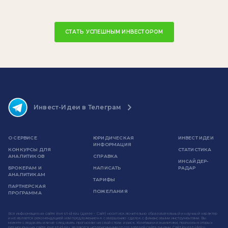
СТАТЬ УСПЕШНЫМ ИНВЕСТОРОМ
Инвест-Идеи в Телеграм
О СЕРВИСЕ
ЮРИДИЧЕСКАЯ
ИНВЕСТ ИДЕИ
ИНФОРМАЦИЯ
КОНКУРСЫ ДЛЯ
СТАТИСТИКА
АНАЛИТИКОВ
СПРАВКА
ИНСАЙДЕР-
БРОКЕРАМ И
НАПИСАТЬ
РАДАР
АНАЛИТИКАМ
ТАРИФЫ
ПАРТНЕРСКАЯ
ПОЖЕЛАНИЯ
ПРОГРАММА
Вся информация на сайте invest-idei.ru (далее - Сайт) носит исключительно образовательный и научный характер
и не является рекомендацией или предложением к совершению сделок с финансовыми инструментами. Вы
можете следовать или не следовать прогнозам на свой страх и риск. Компании и аналитики, прогнозы которых
размещены на сайте invest-idei.ru, являются независимыми от создателей сайта лицами. Сайт invest-idei.ru