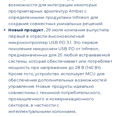
возможности для интеграции некоторых
проприетарных архитектур Amber с
определенными продуктами Infineon для
создания совместных уникальных решений.
Новый продукт.
29 июля компания выпустила
первый в отрасли
высоковольтный
микроконтроллер USB PD 3.1. Это первое
поко
ление микросхем USB PD от Infineon,
предназначенных для 20 любой встраиваемой
системы, которая обеспечивает или потре
бляет
мощность при напряжении до 28 В (140 Вт).
Кроме того,
устройство использует MCU для
обеспечения дополнительных
возможностей
управления. Новые продукты идеально
совме
стимы с техникой потребительского,
промышленного и ком
муникационного
секторов, в частности с
интеллектуальными
колонками,