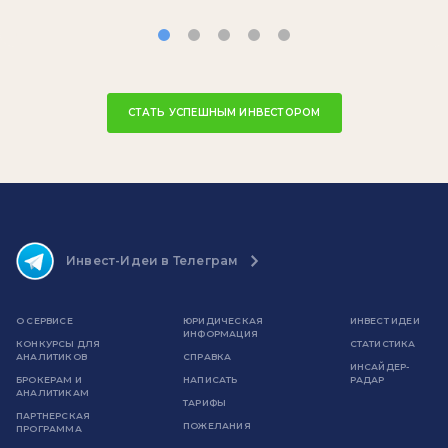
СТАТЬ УСПЕШНЫМ ИНВЕСТОРОМ
Инвест-Идеи в Телеграм
О СЕРВИСЕ
ЮРИДИЧЕСКАЯ
ИНВЕСТ ИДЕИ
ИНФОРМАЦИЯ
КОНКУРСЫ ДЛЯ
СТАТИСТИКА
АНАЛИТИКОВ
СПРАВКА
ИНСАЙДЕР-
БРОКЕРАМ И
НАПИСАТЬ
РАДАР
АНАЛИТИКАМ
ТАРИФЫ
ПАРТНЕРСКАЯ
ПОЖЕЛАНИЯ
ПРОГРАММА