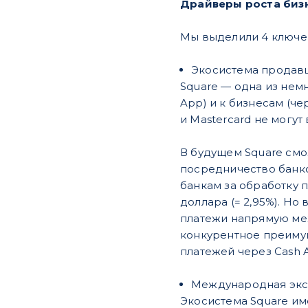
Драйверы роста биз
Мы выделили 4 ключе
Экосистема продавц
Square — одна из нем
App) и к бизнесам (че
и Mastercard не могу
В будущем Square смо
посредничество банко
банкам за обработку п
доллара (= 2,95%). Но
платежи напрямую меж
конкурентное преимущ
платежей через Cash 
Международная экс
Экосистема Square име