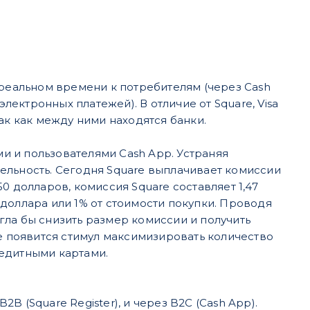
 реальном времени к потребителям (через Cash
лектронных платежей)​. В отличие от Square, Visa
ак как между ними находятся банки.
 и пользователями Cash App. Устраняя
ельность. Сегодня Square выплачивает комиссии
0 долларов, комиссия Square составляет 1,47
0 доллара или 1% от стоимости покупки. Проводя
ла бы снизить размер комиссии и получить
re появится стимул максимизировать количество
редитными картами.
 (Square Register), и через B2C (Cash App).