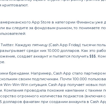
 криптовалют.
е​ американского App Store в категории Финансы уже 
сли вы следите за фондовым рынком, то понимаете п
льзователей:
 Twitter. Каждую пятницу (Cash App Friday) тысячи пол
разыгрывает среди них 10.000 долларов. Как это раб
ожение, создает аккаунт и пытается получить $$$. К
ре.
гими брендами. Например, Cash App стало партнером B
скольким своим подписчикам. Почти 100.000 пользова
я Win-Win-Win ситуация. Cash App получает новых по
ги. Компания
проводила похожие кампании с такими попул
онсорство огромного количества подкастов (включая с
5 долларов фанатам при создании аккаунта в Cash App