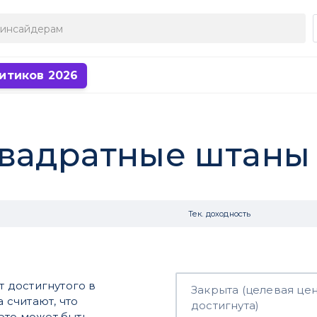
итиков 2026
Квадратные штаны
Тек. доходность
т достигнутого в
Закрыта (целевая це
a считают, что
достигнута)
это может быть