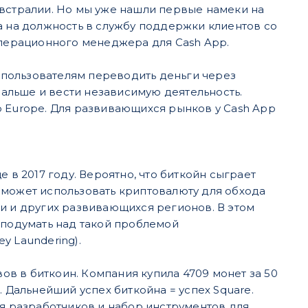
Австралии. Но мы уже нашли первые намеки на
а на должность в службу поддержки клиентов со
операционного менеджера для Cash App​.
т пользователям переводить деньги через
 дальше и вести независимую деятельность.
p Europe. Для развивающихся рынков у Cash App
в ​2017 году​. Вероятно, что биткойн сыграет
 может использовать криптовалюту для обхода
 и других развивающихся регионов. В этом
 подумать над такой проблемой
 Laundering​).
вов в биткоин. Компания купила 4709 монет за 50
 Дальнейший успех биткойна = успех Square.
ля
разработчиков и набор инструментов для