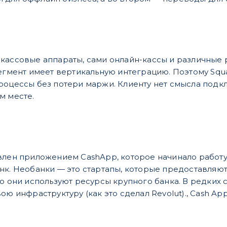
кассовые аппараты, сами онлайн-кассы и различные 
сегмент имеет вертикальную интеграцию. Поэтому Sq
роцессы без потери маржи. Клиенту нет смысла подк
м месте.
влен приложением CashApp, которое начинало работу
нк​. Необанки ​— ​это стартапы, которые предоставля
го они используют ресурсы крупного банка. В редких 
ою инфраструктуру (как это сделал Revolut)., Cash A