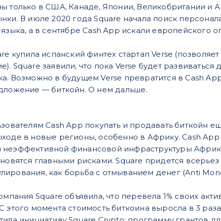
ы только в США, Канаде, Японии, Великобритании и 
нки. В июле 2020 года Square начала поиск персонал
 языка, а в сентябре Cash App искали ​европейского 
re купила испанский финтех стартап Verse​ (позволяе
. Square ​заявили​, что пока Verse будет развиваться
а. Возможно в будущем Verse превратится в Cash Ap
дложение — биткойн. О нем дальше.
зователям Cash App покупать и продавать биткойн еще 
ходе в новые регионы, особенно в Африку. Cash App
 неэффективной финансовой инфраструктуры Африки
ановятся главными рисками. Square придется всерьез
рования, как борьба с отмыванием денег (​Anti Money
омпания Square объявила, что перевела 1% своих акти
 этого момента стоимость биткоина выросла в 3 раза.
ила инициативу ​Square Crypto​: программу грантов д