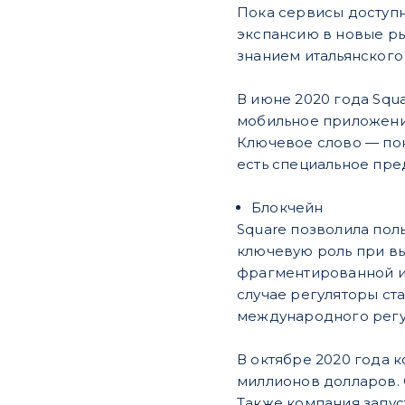
Пока сервисы доступн
экспансию в новые ры
знанием итальянского
В июне 2020 года Squa
мобильное приложение)
Ключевое слово — пок
есть специальное пре
Блокчейн
Square позволила поль
ключевую роль при вы
фрагментированной и
случае регуляторы ст
международного регули
В октябре 2020 года к
миллионов долларов. С
Также компания запуст