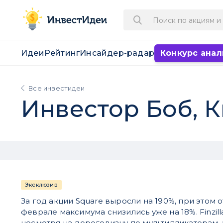
Идеи
Рейтинг
Инсайдер-радар
Конкурс анал
Все инвестидеи
Инвестор Боб, 
Эксклюзив
За год акции Square выросли на 190%, при этом о
феврале максимума снизились уже на 18%. Finzill
несмотря на дороговизну по мультипликаторам, 