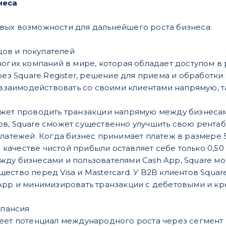
неса
вых возможности для дальнейшего роста бизнеса:
ов и покупателей
ногих компаний в мире, которая обладает доступом в
рез Square Register, решение для приема и обработки э
т взаимодействовать со своими клиентами напрямую, т
жет проводить транзакции напрямую между бизнесами
в, Square сможет существенно улучшить свою рентаб
латежей. Когда бизнес принимает платеж в размере 5
 в качестве чистой прибыли оставляет себе только 0,5
ду бизнесами и пользователями Cash App, Square мог
ество перед Visa и Mastercard. У B2B клиентов Squa
App и минимизировать транзакции с дебетовыми и к
пансия
ет потенциал международного роста через сегмент B2B