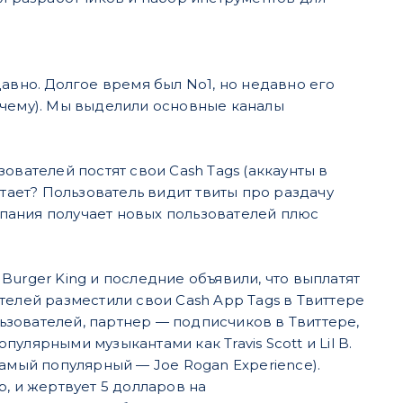
давно. Долгое время был No1, но недавно его
очему). Мы выделили основные каналы
ьзователей постят свои Cash Tags (аккаунты в
отает? Пользователь видит твиты про раздачу
омпания получает новых пользователей плюс
urger King и последние объявили, что выплатят
телей разместили свои Cash App Tags в Твиттере
льзователей, партнер — подписчиков в Твиттере,
ярными музыкантами как ​Travis Scott​ и ​Lil B​.
амый популярный — Joe Rogan Experience).
, и жертвует 5 долларов на