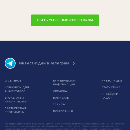
СТАТЬ УСПЕШНЫМ ИНВЕСТОРОМ
Инвест-Идеи в Телеграм
О СЕРВИСЕ
ЮРИДИЧЕСКАЯ
ИНВЕСТ ИДЕИ
ИНФОРМАЦИЯ
КОНКУРСЫ ДЛЯ
СТАТИСТИКА
АНАЛИТИКОВ
СПРАВКА
ИНСАЙДЕР-
БРОКЕРАМ И
НАПИСАТЬ
РАДАР
АНАЛИТИКАМ
ТАРИФЫ
ПАРТНЕРСКАЯ
ПОЖЕЛАНИЯ
ПРОГРАММА
Вся информация на сайте invest-idei.ru (далее - Сайт) носит исключительно образовательный и научный характер
и не является рекомендацией или предложением к совершению сделок с финансовыми инструментами. Вы
можете следовать или не следовать прогнозам на свой страх и риск. Компании и аналитики, прогнозы которых