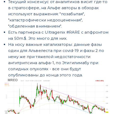
Текущий консенсус от аналитиков висит где-то
в стратосфере, на Альфе авторы в обзорах
используют выражения: "позабытая",
"катастрофически недооцененная",
"обделенная вниманием".
Есть партнерка с Ultragenix #RARE c апфронтом
на 50m.$. Это много для них.
На носу важные катализаторы: данные фазы
один для Альвелеста при covid-19 и фазы 2 по
нему же при тяжелой недостаточности
антитрипсина альфа-1, по Этигилимабу при
солидных опухолях - все они будут
опубликованы до конца этого года.