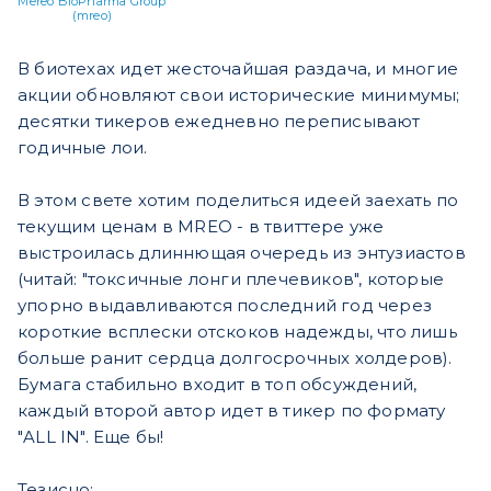
Mereo BioPharma Group
(mreo)
​​В биотехах идет жесточайшая раздача, и многие
акции обновляют свои исторические минимумы;
десятки тикеров ежедневно переписывают
годичные лои.
В этом свете хотим поделиться идеей заехать по
текущим ценам в MREO - в твиттере уже
выстроилась длиннющая очередь из энтузиастов
(читай: "токсичные лонги плечевиков", которые
упорно выдавливаются последний год через
короткие всплески отскоков надежды, что лишь
больше ранит сердца долгосрочных холдеров).
Бумага стабильно входит в топ обсуждений,
каждый второй автор идет в тикер по формату
"ALL IN". Еще бы!
Тезисно: