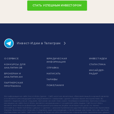
СТАТЬ УСПЕШНЫМ ИНВЕСТОРОМ
Инвест-Идеи в Телеграм
О СЕРВИСЕ
ЮРИДИЧЕСКАЯ
ИНВЕСТ ИДЕИ
ИНФОРМАЦИЯ
КОНКУРСЫ ДЛЯ
СТАТИСТИКА
АНАЛИТИКОВ
СПРАВКА
ИНСАЙДЕР-
БРОКЕРАМ И
НАПИСАТЬ
РАДАР
АНАЛИТИКАМ
ТАРИФЫ
ПАРТНЕРСКАЯ
ПОЖЕЛАНИЯ
ПРОГРАММА
Вся информация на сайте invest-idei.ru (далее - Сайт) носит исключительно образовательный и научный характер
и не является рекомендацией или предложением к совершению сделок с финансовыми инструментами. Вы
можете следовать или не следовать прогнозам на свой страх и риск. Компании и аналитики, прогнозы которых
размещены на сайте invest-idei.ru, являются независимыми от создателей сайта лицами. Сайт invest-idei.ru
является агрегатором информации, размещенной указанными лицами на интернет-ресурсах и в прочих
источниках, а также публичных данных о сделках с ценными бумагами или другими финансовыми инструментами.
Клиенты брокеров могут получать по подписке иные рекомендации, а также раньше или позже того, как они были
опубликованы на Сайте. Сайт invest-idei.ru не берет на себя обязательство корректировать аналитические данные