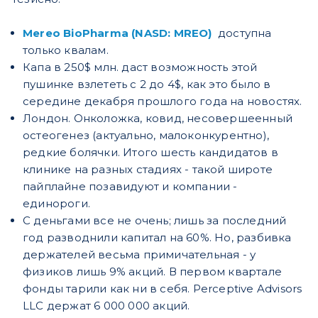
Mereo BioPharma (NASD: MREO)
доступна
только квалам.
Капа в 250$ млн. даст возможность этой
пушинке взлететь с 2 до 4$, как это было в
середине декабря прошлого года на новостях.
Лондон. Онколожка, ковид, несовершеенный
остеогенез (актуально, малоконкурентно),
редкие болячки. Итого шесть кандидатов в
клинике на разных стадиях - такой широте
пайплайне позавидуют и компании -
единороги.
C деньгами все не очень; лишь за последний
год разводнили капитал на 60%. Но, разбивка
держателей весьма примичательная - у
физиков лишь 9% акций. В первом квартале
фонды тарили как ни в себя. Perceptive Advisors
LLC держат 6 000 000 акций.