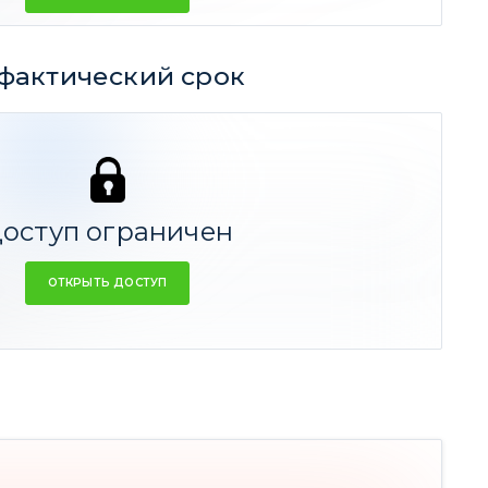
фактический срок
296 дней
365
366
ФАКТ
СРЕДНЕЕ
оступ ограничен
ОТКРЫТЬ ДОСТУП
к идеи 1 год
с