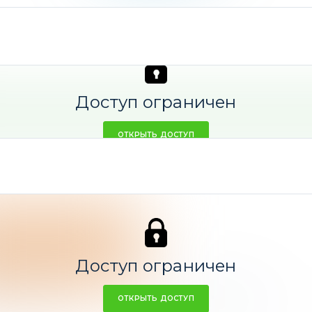
Доступ ограничен
ОТКРЫТЬ ДОСТУП
Доступ ограничен
по тайм-ауту
ОТКРЫТЬ ДОСТУП
0
закрыто аналитиком