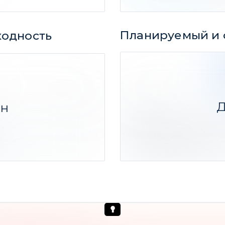
Планируемый и 
ходность
187
146%
Д
ен
Резюме:
Средний прогнозный сро
х
Фактический срок 10 ме
и
(-49,78% Ср. дох-ть)