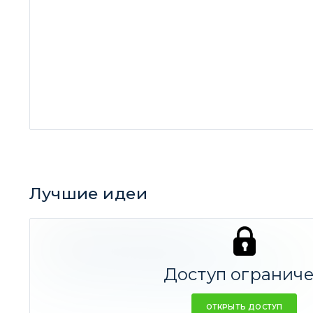
Лучшие идеи
Лучшая идея за все время
Биотех, от которого JPMorgan ждут 7Х
58,39%
Доступ огранич
ОТКРЫТЬ ДОСТУП