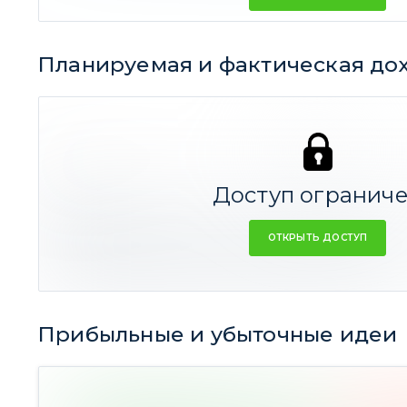
Планируемая и фактическая до
78,3%
38,57%
СРЕДНЕЕ
Доступ огранич
Резюме:
ОТКРЫТЬ ДОСТУП
Средняя прогнозная доходность идеи
78%
годовы
Средняя фактическая доходность
-28%
годовых
Прибыльные и убыточные идеи
1 идей
(58,39% Ср. дох-ть)
3 иде