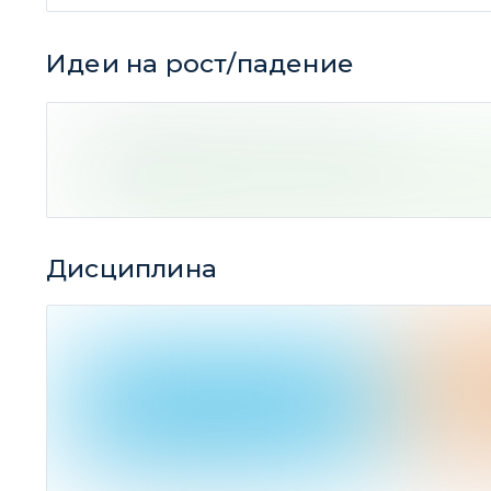
Идеи на рост/падение
4 идей
(Ср. дох-ть -22,73%)
Дисциплина
1
закрыто по целевой цене
3
закрыто 