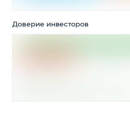
Доверие инвесторов
«ВЕРЮ» –
100% ИДЕЙ
Среднее по рынку
«НЕ ВЕРЮ» –
0%
ИДЕЙ
Индекс оптимизма:
4,86
– для убыточных идей
Резюме:
Высокое доверие инвесторов.