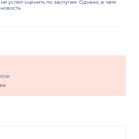
е успел оценить по заслугам. Однако, в чате
новость.
оссы
еи