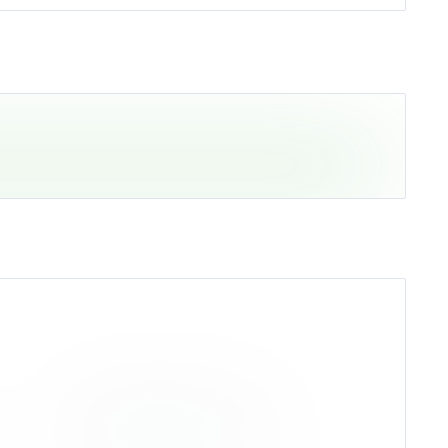
0
закрыто по стоп-лоссу