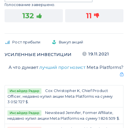
Голосование завершено.
132
11
Рост прибыли
Выкуп акций
19.11.2021
УСИЛЕННЫЕ ИНВЕСТИЦИИ
А что думает
лучший прогнозист
Meta Platforms?
Cox Christopher K, Chief Product
Инсайдер Радар
Officer, недавно купил акции Meta Platforms на сумму
3 052 727 $.
Newstead Jennifer, Former Affiliate,
Инсайдер Радар
недавно купил акции Meta Platforms на сумму 1 826 509 $.