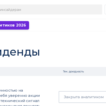
итиков 2026
иденды
Тек. доходность
енностью на
себя уверенно акции
Закрыта аналитиком
 технический сигнал
екомендует покупать