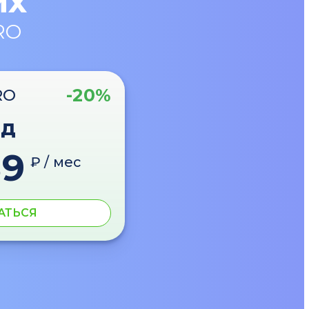
их
RO
-20%
RO
од
89
₽ / мес
АТЬСЯ