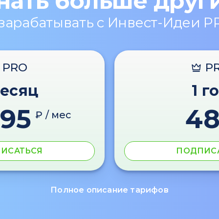
нать больше друг
 зарабатывать с Инвест-Идеи P
PRO
P
месяц
1 г
595
4
₽ / мес
ИСАТЬСЯ
ПОДПИС
Полное описание тарифов