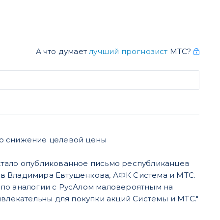
А что думает
лучший прогнозист
МТС?
о снижение целевой цены
стало опубликованное письмо республиканцев
в Владимира Евтушенкова, АФК Система и МТС.
 по аналогии с РусАлом маловероятным на
ивлекательны для покупки акций Системы и МТС."