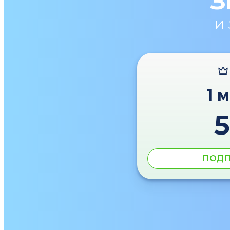
З
и
1 
ПОДП