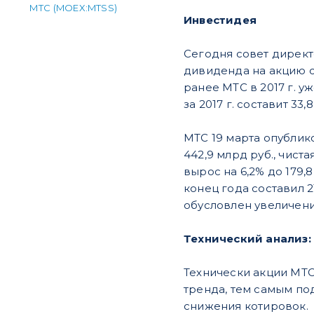
МТС (MOEX:MTSS)
Инвестидея
Сегодня совет директ
дивиденда на акцию с
ранее МТС в 2017 г. 
за 2017 г. составит 3
МТС 19 марта опублико
442,9 млрд руб., чист
вырос на 6,2% до 179,
конец года составил 2
обусловлен увеличен
Технический анализ:
Технически акции МТС
тренда, тем самым п
снижения котировок.