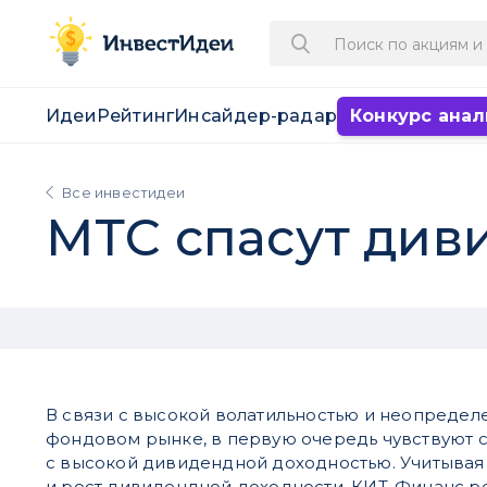
Идеи
Рейтинг
Инсайдер-радар
Конкурс анал
Все инвестидеи
МТС спасут див
В связи с высокой волатильностью и неопредел
фондовом рынке, в первую очередь чувствуют 
с высокой дивидендной доходностью. Учитывая
и рост дивидендной доходности, КИТ-Финанс р