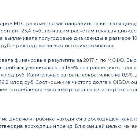
оров МТС рекомендовал направить на выплаты дивиден
оставит 23,4 руб., по нашим расчётам текущая дивиде
уже выплачивала полугодовые дивиденды в размере 10
3,8 руб. – рекордный за всю историю компании.
вала финансовые результаты за 2017 г. по МСФО. Выруч
ая прибыль увеличилась на 15,6% по сравнению с про
8 млрд руб. Капитальные затраты сократились на 8,5%,
16,2 млрд руб. Соотношение чистого долга к OIBDA оц
ием потребления высокомаржинальных интернет-сер
 на дневном графике находятся в восходящем канале
одтвердив восходящий тренд. Ближайшей целью мы ви