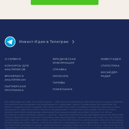
Инвест-Идеи в Телеграм
О СЕРВИСЕ
ЮРИДИЧЕСКАЯ
ИНВЕСТ ИДЕИ
ИНФОРМАЦИЯ
КОНКУРСЫ ДЛЯ
СТАТИСТИКА
АНАЛИТИКОВ
СПРАВКА
ИНСАЙДЕР-
БРОКЕРАМ И
НАПИСАТЬ
РАДАР
АНАЛИТИКАМ
ТАРИФЫ
ПАРТНЕРСКАЯ
ПОЖЕЛАНИЯ
ПРОГРАММА
Вся информация на сайте invest-idei.ru (далее - Сайт) носит исключительно образовательный и научный характер
и не является рекомендацией или предложением к совершению сделок с финансовыми инструментами. Вы
можете следовать или не следовать прогнозам на свой страх и риск. Компании и аналитики, прогнозы которых
размещены на сайте invest-idei.ru, являются независимыми от создателей сайта лицами. Сайт invest-idei.ru
является агрегатором информации, размещенной указанными лицами на интернет-ресурсах и в прочих
источниках, а также публичных данных о сделках с ценными бумагами или другими финансовыми инструментами.
Клиенты брокеров могут получать по подписке иные рекомендации, а также раньше или позже того, как они были
опубликованы на Сайте. Сайт invest-idei.ru не берет на себя обязательство корректировать аналитические данные
и инвестиционные идеи в связи с утратой актуальности содержащейся в них информации, а также при выявлении
несоответствия приводимых данных действительности. Администрация invest-idei.ru не несет ответственности за
содержание и последствия использования размещенной информации, в том числе за любые возможные убытки от