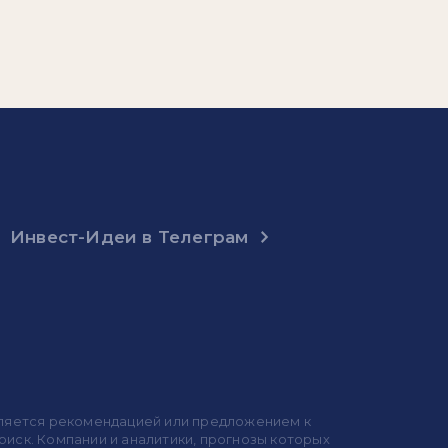
Инвест-Идеи в Телеграм
 является рекомендацией или предложением к
иск. Компании и аналитики, прогнозы которых