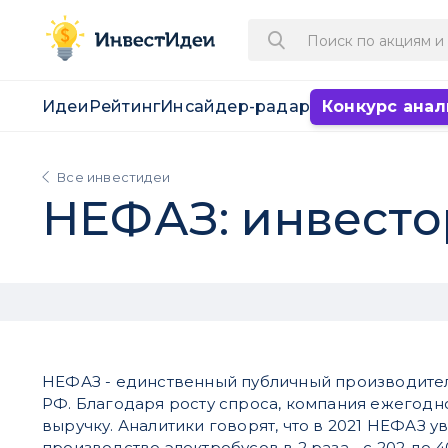
Идеи
Рейтинг
Инсайдер-радар
Конкурс анал
Все инвестидеи
НЕФАЗ: инвесто
НЕФАЗ - единственный публичный производител
РФ. Благодаря росту спроса, компания ежегод
выручку. Аналитики говорят, что в 2021 НЕФАЗ у
производство электробусов в 2 раза - с 202 до 4