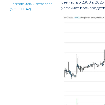
сейчас до 2300 к 202
Нефтекамский автозавод
увеличит производство
(MOEX:NFAZ)