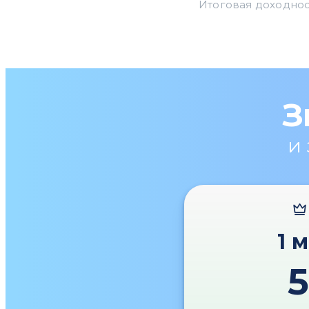
З
и
1 