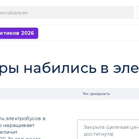
итиков 2026
ры набились в эл
Тек. доходность
ь электробусов в
но наращивает
Закрыта (целевая це
величит
достигнута)
00. За год акции