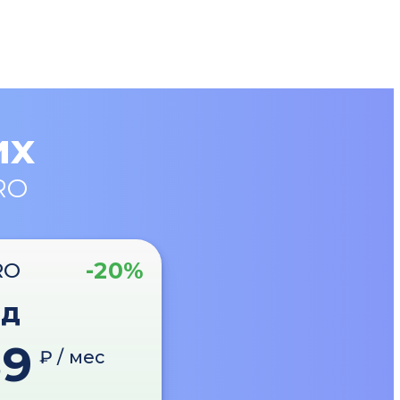
их
RO
-20%
RO
од
89
₽ / мес