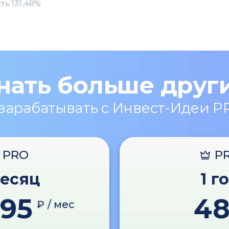
нать больше друг
 зарабатывать с Инвест-Идеи P
PRO
P
месяц
1 г
595
4
₽ / мес