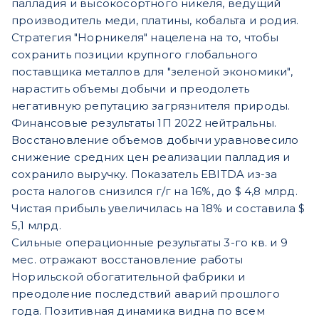
палладия и высокосортного никеля, ведущий
производитель меди, платины, кобальта и родия.
Стратегия "Норникеля" нацелена на то, чтобы
сохранить позиции крупного глобального
поставщика металлов для "зеленой экономики",
нарастить объемы добычи и преодолеть
негативную репутацию загрязнителя природы.
Финансовые результаты 1П 2022 нейтральны.
Восстановление объемов добычи уравновесило
снижение средних цен реализации палладия и
сохранило выручку. Показатель EBITDA из-за
роста налогов снизился г/г на 16%, до $ 4,8 млрд.
Чистая прибыль увеличилась на 18% и составила $
5,1 млрд.
Сильные операционные результаты 3-го кв. и 9
мес. отражают восстановление работы
Норильской обогатительной фабрики и
преодоление последствий аварий прошлого
года. Позитивная динамика видна по всем