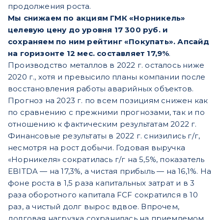
продолжения роста.
Мы снижаем по акциям ГМК «Норникель»
целевую цену до уровня 17 300 руб. и
сохраняем по ним рейтинг «Покупать». Апсайд
на горизонте 12 мес. составляет 17,9%
.
Производство металлов в 2022 г. осталось ниже
2020 г., хотя и превысило планы компании после
восстановления работы аварийных объектов.
Прогноз на 2023 г. по всем позициям снижен как
по сравнению с прежними прогнозами, так и по
отношению к фактическим результатам 2022 г.
Финансовые результаты в 2022 г. снизились г/г,
несмотря на рост добычи. Годовая выручка
«Норникеля» сократилась г/г на 5,5%, показатель
EBITDA — на 17,3%, а чистая прибыль — на 16,1%. На
фоне роста в 1,5 раза капитальных затрат и в 3
раза оборотного капитала FCF сократился в 10
раз, а чистый долг вырос вдвое. Впрочем,
долговая нагрузка сохранилась на приемлемом